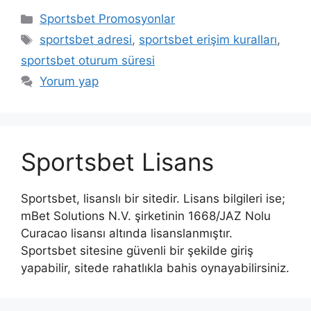
Kategoriler
Sportsbet Promosyonlar
Etiketler
sportsbet adresi
,
sportsbet erişim kuralları
,
sportsbet oturum süresi
Yorum yap
Sportsbet Lisans
Sportsbet, lisanslı bir sitedir. Lisans bilgileri ise;
mBet Solutions N.V. şirketinin 1668/JAZ Nolu
Curacao lisansı altında lisanslanmıştır.
Sportsbet sitesine güvenli bir şekilde giriş
yapabilir, sitede rahatlıkla bahis oynayabilirsiniz.