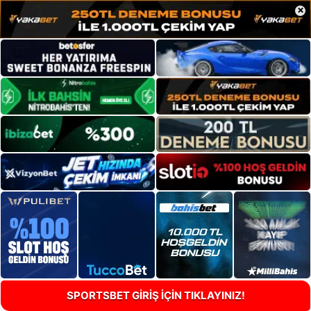
×
SPORTSBET GİRİŞ İÇİN TIKLAYINIZ!