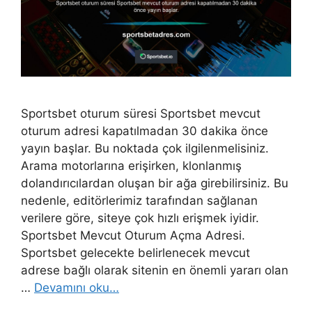
Sportsbet oturum süresi Sportsbet mevcut
oturum adresi kapatılmadan 30 dakika önce
yayın başlar. Bu noktada çok ilgilenmelisiniz.
Arama motorlarına erişirken, klonlanmış
dolandırıcılardan oluşan bir ağa girebilirsiniz. Bu
nedenle, editörlerimiz tarafından sağlanan
verilere göre, siteye çok hızlı erişmek iyidir.
Sportsbet Mevcut Oturum Açma Adresi.
Sportsbet gelecekte belirlenecek mevcut
adrese bağlı olarak sitenin en önemli yararı olan
…
Devamını oku…