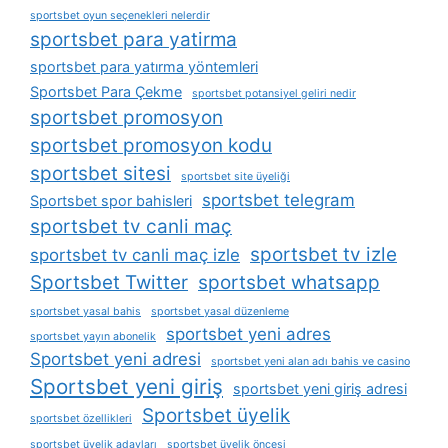
sportsbet oyun seçenekleri nelerdir
sportsbet para yatirma
sportsbet para yatırma yöntemleri
Sportsbet Para Çekme
sportsbet potansiyel geliri nedir
sportsbet promosyon
sportsbet promosyon kodu
sportsbet sitesi
sportsbet site üyeliği
sportsbet telegram
Sportsbet spor bahisleri
sportsbet tv canli maç
sportsbet tv izle
sportsbet tv canli maç izle
Sportsbet Twitter
sportsbet whatsapp
sportsbet yasal bahis
sportsbet yasal düzenleme
sportsbet yeni adres
sportsbet yayın abonelik
Sportsbet yeni adresi
sportsbet yeni alan adı bahis ve casino
Sportsbet yeni giriş
sportsbet yeni giriş adresi
Sportsbet üyelik
sportsbet özellikleri
sportsbet üyelik adayları
sportsbet üyelik öncesi