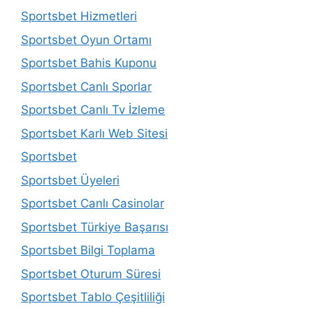
Sportsbet Hizmetleri
Sportsbet Oyun Ortamı
Sportsbet Bahis Kuponu
Sportsbet Canlı Sporlar
Sportsbet Canlı Tv İzleme
Sportsbet Karlı Web Sitesi
Sportsbet
Sportsbet Üyeleri
Sportsbet Canlı Casinolar
Sportsbet Türkiye Başarısı
Sportsbet Bilgi Toplama
Sportsbet Oturum Süresi
Sportsbet Tablo Çeşitliliği