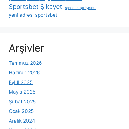
Sportsbet Şikayet
sportsbet şikâyetleri
yeni adresi sportsbet
Arşivler
Temmuz 2026
Haziran 2026
Eylül 2025
Mayıs 2025
Şubat 2025
Ocak 2025
Aralık 2024