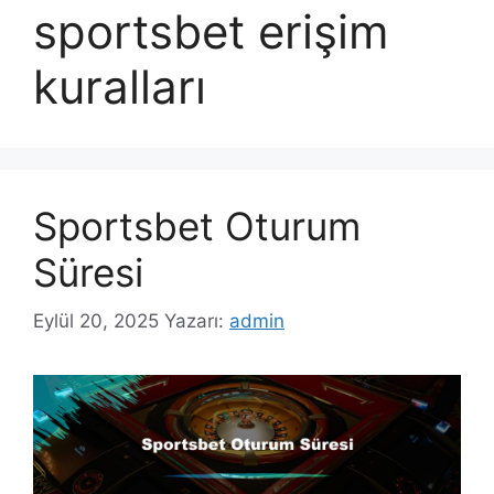
sportsbet erişim
kuralları
Sportsbet Oturum
Süresi
Eylül 20, 2025
Yazarı:
admin