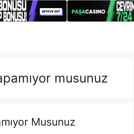
 yapamıyor musunuz
pamıyor Musunuz