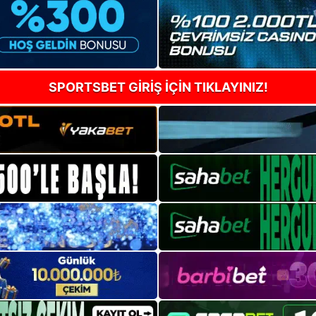
SPORTSBET GİRİŞ İÇİN TIKLAYINIZ!