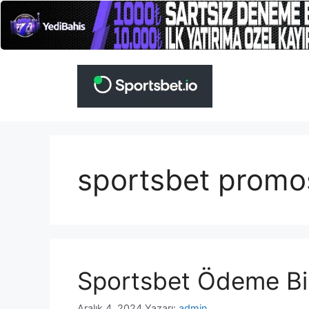
İçeriğe
atla
sportsbet prom
Sportsbet Ödeme Bilg
Aralık 4, 2024
Yazarı:
admin