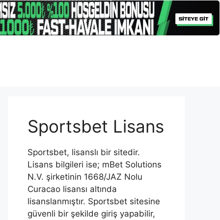
Sportsbet Lisans
Sportsbet, lisanslı bir sitedir.
Lisans bilgileri ise; mBet Solutions
N.V. şirketinin 1668/JAZ Nolu
Curacao lisansı altında
lisanslanmıştır. Sportsbet sitesine
güvenli bir şekilde giriş yapabilir,