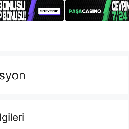
osyon
ileri