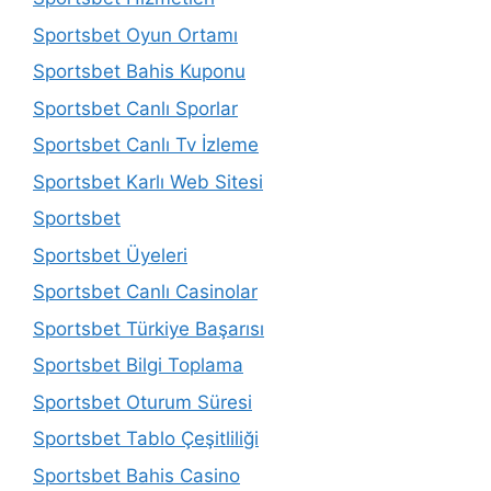
Sportsbet Oyun Ortamı
Sportsbet Bahis Kuponu
Sportsbet Canlı Sporlar
Sportsbet Canlı Tv İzleme
Sportsbet Karlı Web Sitesi
Sportsbet
Sportsbet Üyeleri
Sportsbet Canlı Casinolar
Sportsbet Türkiye Başarısı
Sportsbet Bilgi Toplama
Sportsbet Oturum Süresi
Sportsbet Tablo Çeşitliliği
Sportsbet Bahis Casino