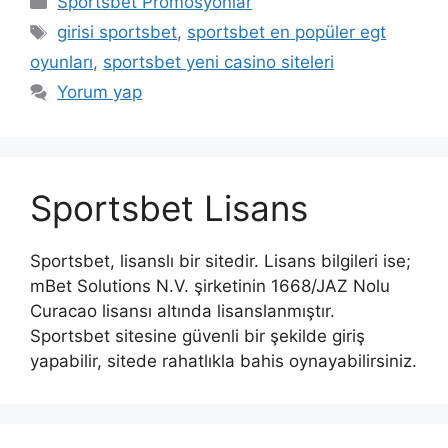
Sportsbet Promosyonlar
Etiketler
girisi sportsbet
,
sportsbet en popüler egt
oyunları
,
sportsbet yeni casino siteleri
Yorum yap
Sportsbet Lisans
Sportsbet, lisanslı bir sitedir. Lisans bilgileri ise;
mBet Solutions N.V. şirketinin 1668/JAZ Nolu
Curacao lisansı altında lisanslanmıştır.
Sportsbet sitesine güvenli bir şekilde giriş
yapabilir, sitede rahatlıkla bahis oynayabilirsiniz.