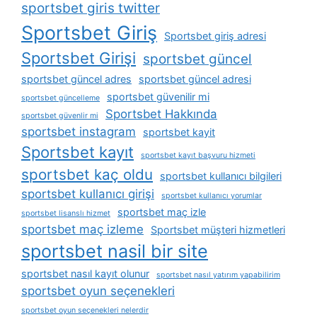
sportsbet giris twitter
Sportsbet Giriş
Sportsbet giriş adresi
Sportsbet Girişi
sportsbet güncel
sportsbet güncel adres
sportsbet güncel adresi
sportsbet güvenilir mi
sportsbet güncelleme
Sportsbet Hakkında
sportsbet güvenlir mi
sportsbet instagram
sportsbet kayit
Sportsbet kayıt
sportsbet kayıt başvuru hizmeti
sportsbet kaç oldu
sportsbet kullanıcı bilgileri
sportsbet kullanıcı girişi
sportsbet kullanıcı yorumlar
sportsbet maç izle
sportsbet lisanslı hizmet
sportsbet maç izleme
Sportsbet müşteri hizmetleri
sportsbet nasil bir site
sportsbet nasıl kayıt olunur
sportsbet nasıl yatırım yapabilirim
sportsbet oyun seçenekleri
sportsbet oyun seçenekleri nelerdir