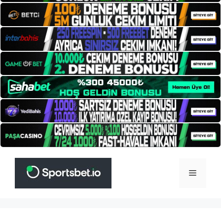
İçeriğe
atla
Menü