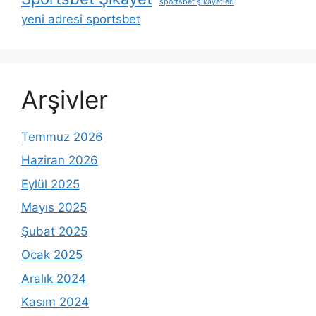
sportsbet şikâyetleri
yeni adresi sportsbet
Arşivler
Temmuz 2026
Haziran 2026
Eylül 2025
Mayıs 2025
Şubat 2025
Ocak 2025
Aralık 2024
Kasım 2024