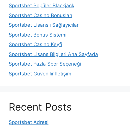
Sportsbet Popüler Blackjack
Sportsbet Casino Bonusları
Sportsbet Lisanslı Sağlayıcılar
Sportsbet Bonus Sistemi
Sportsbet Casino Keyfi
Sportsbet Lisans Bilgileri Ana Sayfada
Sportsbet Fazla Spor Seçeneği
Sportsbet Güvenilir İletişim
Recent Posts
Sportsbet Adresi