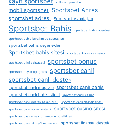
kayit sportsbet
kullanıcı yorumlar
Sportsbet Adres
mobil sportsbet
sportsbet adresi
Sportsbet Avantajları
Sportsbet Bahis
sportsbet bahis acentesi
sportsbet bahis kuralları ve avantajları
sportsbet bahis seçenekleri
Sportsbet bahis sitesi
sportsbet bahis ve casino
sportsbet bonus
sportsbet bilgi yelpazesi
sportsbet canli
sportsbet büyük i̇lgi gördü
sportsbet canli destek
sportsbet canlı bahis
sportsbet canli maç izle
sportsbet canlı bahis sitesi
sportsbet canlı casino
sportsbet canlı destek hesabını sil
sportsbet canlı destek sitesi
sportsbet casino sitesi
sportsbet canlı sonuç sistemi
sportsbet casino ve slot turnuvası özellikleri
sportsbet finansal destek
sportsbet dinamik bağlantı sorunu