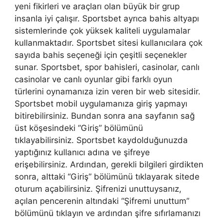
yeni fikirleri ve araçları olan büyük bir grup
insanla iyi çalışır. Sportsbet ayrıca bahis altyapı
sistemlerinde çok yüksek kaliteli uygulamalar
kullanmaktadır. Sportsbet sitesi kullanıcılara çok
sayıda bahis seçeneği için çeşitli seçenekler
sunar. Sportsbet, spor bahisleri, casinolar, canlı
casinolar ve canlı oyunlar gibi farklı oyun
türlerini oynamanıza izin veren bir web sitesidir.
Sportsbet mobil uygulamanıza giriş yapmayı
bitirebilirsiniz. Bundan sonra ana sayfanın sağ
üst köşesindeki “Giriş” bölümünü
tıklayabilirsiniz. Sportsbet kaydolduğunuzda
yaptığınız kullanıcı adına ve şifreye
erişebilirsiniz. Ardından, gerekli bilgileri girdikten
sonra, alttaki “Giriş” bölümünü tıklayarak sitede
oturum açabilirsiniz. Şifrenizi unuttuysanız,
açılan pencerenin altındaki “Şifremi unuttum”
bölümünü tıklayın ve ardından şifre sıfırlamanızı