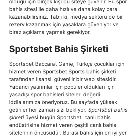
olduğu için birçok kişi bu siteye güvenir. Bu spor
bahis sitesi ile daha hızlı ve daha kolay para
kazanabilirsiniz. Tabii ki, medya sektörü de bir
rezerv kazanmak için yasaklara güveniyor ve
biraz açıklama yapmak gerekiyor.
Sportsbet Bahis Şirketi
Sportsbet Baccarat Game, Türkçe çocuklar için
hizmet veren Sportsbet Sports bahis şirketi
tarafından lisanslı güvenilir bir web sitesidir.
Yabancı yatırımlar için popüler oldukları için
yasadışı spor bahisleri siteleri değerli
iddialarımıza öneriyoruz. Bu sayfada yüksek
getiriler her zaman sizi bekliyor.
Sportsbet bahis
şirketi
üyesi bugün Sportsbet, canlı bahis
endüstrisine hizmet veren çeşitli canlı bahis
sitelerinin öncüsüdür. Burası bahis için en iyi yer