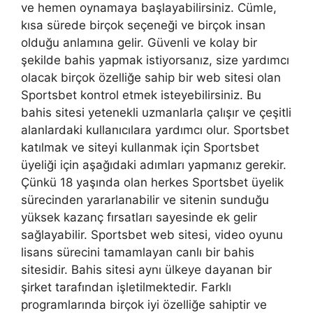
ve hemen oynamaya başlayabilirsiniz. Cümle,
kısa sürede birçok seçeneği ve birçok insan
olduğu anlamına gelir. Güvenli ve kolay bir
şekilde bahis yapmak istiyorsanız, size yardımcı
olacak birçok özelliğe sahip bir web sitesi olan
Sportsbet kontrol etmek isteyebilirsiniz. Bu
bahis sitesi yetenekli uzmanlarla çalışır ve çeşitli
alanlardaki kullanıcılara yardımcı olur. Sportsbet
katılmak ve siteyi kullanmak için Sportsbet
üyeliği için aşağıdaki adımları yapmanız gerekir.
Çünkü 18 yaşında olan herkes Sportsbet üyelik
sürecinden yararlanabilir ve sitenin sunduğu
yüksek kazanç fırsatları sayesinde ek gelir
sağlayabilir. Sportsbet web sitesi, video oyunu
lisans sürecini tamamlayan canlı bir bahis
sitesidir. Bahis sitesi aynı ülkeye dayanan bir
şirket tarafından işletilmektedir. Farklı
programlarında birçok iyi özelliğe sahiptir ve