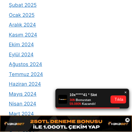
Şubat 2025
Ocak 2025
Aralık 2024
Kasım 2024
Ekim 2024
Eylül 2024
Ağustos 2024
Temmuz 2024
Haziran 2024
Mayıs 2024
Nisan 2024
Mart 2024
×
Şubat 2024