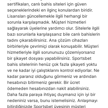
sertifikaları, canlı bahis siteleri için güven
seçeneklerindeki en ilginç konulardan biridir.
Lisansları güncellemekle ilgili herhangi bir
sorunla karşılaşmadık. Müşteri hizmetleri
sağlayarak üyelerine yardımcı olur. Sitelerle ilgili
bazı sorunlarla karşılaşsanız bile canlı bahislerin
tadını çıkarabilirsiniz. Ana çözüm cihazları
birbirleriyle çevrimiçi olarak konuşabilir. Müşteri
hizmetleriyle ilgili sorununuzu çözemiyorsanız
bir şikayet dosyası yapabilirsiniz. Sportsbet
bahis sitelerinin henüz çok fazla şikayeti yoktu
ve ne kadar iyi çalıştıklarını kontrol ediyorlar. Ne
kadar paranız olduğunu görmeniz ve ardından
hesabınızı bitirmeniz gerekir. Bir ücret
ödemeden hesabınızdan nakit alabilirsiniz.
Daha fazla paraya ihtiyaç duymanız için iyi bir
nedeniniz varsa, bunu istemelisiniz. Anlaşmayı
bitirdiğinizde Sportsbet üyesinin müşteri