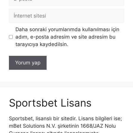
posta
İnternet
sitesi
Daha sonraki yorumlarımda kullanılması için
adım, e-posta adresim ve site adresim bu
tarayıcıya kaydedilsin.
Sportsbet Lisans
Sportsbet, lisanslı bir sitedir. Lisans bilgileri ise;
mBet Solutions N.V. şirketinin 1668/JAZ Nolu