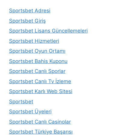
Sportsbet Adresi
Sportsbet Giriş
Sportsbet Lisans Güncellemeleri
Sportsbet Hizmetleri
Sportsbet Oyun Ortamı
Sportsbet Bahis Kuponu
Sportsbet Canlı Sporlar
Sportsbet Canlı Tv İzleme
Sportsbet Karlı Web Sitesi
Sportsbet
Sportsbet Üyeleri
Sportsbet Canlı Casinolar
Sportsbet Türkiye Başarısı