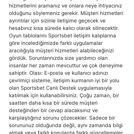
hizmetlerini aramanız ve onlara neye ihtiyacınız
olduğunu söylemeniz gerekir. Müşteri hizmetleri
ayrıntılar için sizinle iletişime geçecek ve
hesabınız kısa sürede kalıcı olarak silinecektir.
Oyun tablolarını Sportsbet iletişim kalıplarına
göre incelediğimizde farklı uygulamalar
aracılığıyla müşteri hizmetleri alabileceğinizi
gördük. Sorunlarınızda size yardımcı olan
insanlar her zaman mevcuttur ve çok deneyime
sahiptir. Olası: E-posta ve kullanıcı adınızı
çevrimiçi sisteme, iletişim kurmanın iyi bir yolu
olan Sportsbet Canlı Destek uygulamasıyla
katılmak için kullanabilirsiniz. Çoğu zaman, bir
saatten daha kısa bir sürede müşteri
desteğinden bir cevap alacaksınız ve
karşılaştığınız sorunu çözecekler. Sadece bir
sorununuz olduğunda değil, aynı zamanda bilgi
almak veya farklı konularda farklı güncellemeler