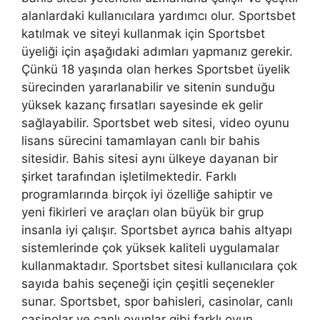
alanlardaki kullanıcılara yardımcı olur. Sportsbet
katılmak ve siteyi kullanmak için Sportsbet
üyeliği için aşağıdaki adımları yapmanız gerekir.
Çünkü 18 yaşında olan herkes Sportsbet üyelik
sürecinden yararlanabilir ve sitenin sunduğu
yüksek kazanç fırsatları sayesinde ek gelir
sağlayabilir. Sportsbet web sitesi, video oyunu
lisans sürecini tamamlayan canlı bir bahis
sitesidir. Bahis sitesi aynı ülkeye dayanan bir
şirket tarafından işletilmektedir. Farklı
programlarında birçok iyi özelliğe sahiptir ve
yeni fikirleri ve araçları olan büyük bir grup
insanla iyi çalışır. Sportsbet ayrıca bahis altyapı
sistemlerinde çok yüksek kaliteli uygulamalar
kullanmaktadır. Sportsbet sitesi kullanıcılara çok
sayıda bahis seçeneği için çeşitli seçenekler
sunar. Sportsbet, spor bahisleri, casinolar, canlı
casinolar ve canlı oyunlar gibi farklı oyun