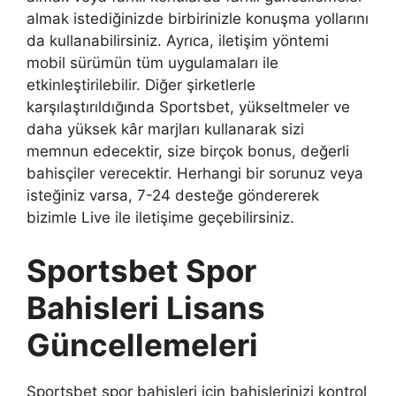
almak istediğinizde birbirinizle konuşma yollarını
da kullanabilirsiniz. Ayrıca, iletişim yöntemi
mobil sürümün tüm uygulamaları ile
etkinleştirilebilir. Diğer şirketlerle
karşılaştırıldığında Sportsbet, yükseltmeler ve
daha yüksek kâr marjları kullanarak sizi
memnun edecektir, size birçok bonus, değerli
bahisçiler verecektir. Herhangi bir sorunuz veya
isteğiniz varsa, 7-24 desteğe göndererek
bizimle Live ile iletişime geçebilirsiniz.
Sportsbet Spor
Bahisleri Lisans
Güncellemeleri
Sportsbet spor bahisleri için bahislerinizi kontrol