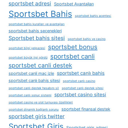
sportsbet adresi
Sportsbet Avantajları
Sportsbet Bahis
sportsbet bahis acentesi
sportsbet bahis kuralları ve avantajları
sportsbet bahis seçenekleri
Sportsbet bahis sitesi
sportsbet bahis ve casino
sportsbet bonus
sportsbet bilgi yelpazesi
sportsbet canli
sportsbet büyük i̇lgi gördü
sportsbet canli destek
sportsbet canlı bahis
sportsbet canli maç izle
sportsbet canlı bahis sitesi
sportsbet canlı casino
sportsbet canlı destek hesabını sil
sportsbet canlı destek sitesi
sportsbet casino sitesi
sportsbet canlı sonuç sistemi
sportsbet casino ve slot turnuvası özellikleri
sportsbet finansal destek
sportsbet dinamik bağlantı sorunu
sportsbet giris twitter
Sportsbet Giriş
Sportsbet giriş adresi