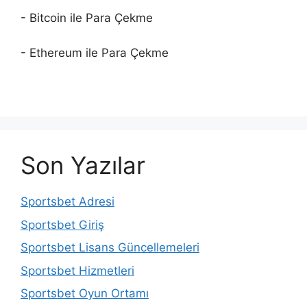
- Bitcoin ile Para Çekme
- Ethereum ile Para Çekme
Son Yazılar
Sportsbet Adresi
Sportsbet Giriş
Sportsbet Lisans Güncellemeleri
Sportsbet Hizmetleri
Sportsbet Oyun Ortamı