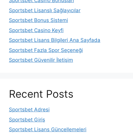
Sportsbet Casino Bonusları
Sportsbet Lisanslı Sağlayıcılar
Sportsbet Bonus Sistemi
Sportsbet Casino Keyfi
Sportsbet Lisans Bilgileri Ana Sayfada
Sportsbet Fazla Spor Seçeneği
Sportsbet Güvenilir İletişim
Recent Posts
Sportsbet Adresi
Sportsbet Giriş
Sportsbet Lisans Güncellemeleri