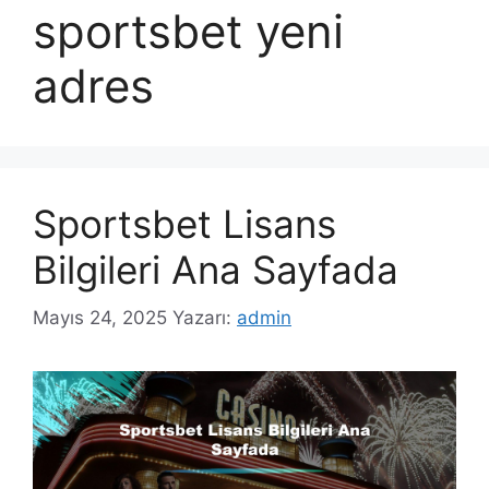
sportsbet yeni
adres
Sportsbet Lisans
Bilgileri Ana Sayfada
Mayıs 24, 2025
Yazarı:
admin