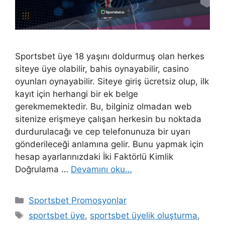
Sportsbet üye 18 yaşını doldurmuş olan herkes
siteye üye olabilir, bahis oynayabilir, casino
oyunları oynayabilir. Siteye giriş ücretsiz olup, ilk
kayıt için herhangi bir ek belge
gerekmemektedir. Bu, bilginiz olmadan web
sitenize erişmeye çalışan herkesin bu noktada
durdurulacağı ve cep telefonunuza bir uyarı
gönderileceği anlamına gelir. Bunu yapmak için
hesap ayarlarınızdaki İki Faktörlü Kimlik
Doğrulama …
Devamını oku…
Kategoriler
Sportsbet Promosyonlar
Etiketler
sportsbet üye
,
sportsbet üyelik oluşturma
,