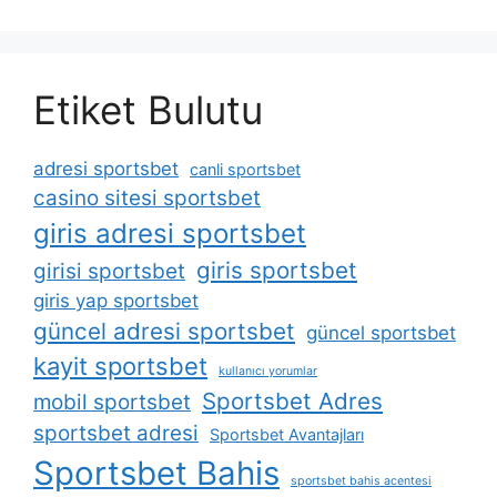
Etiket Bulutu
adresi sportsbet
canli sportsbet
casino sitesi sportsbet
giris adresi sportsbet
giris sportsbet
girisi sportsbet
giris yap sportsbet
güncel adresi sportsbet
güncel sportsbet
kayit sportsbet
kullanıcı yorumlar
Sportsbet Adres
mobil sportsbet
sportsbet adresi
Sportsbet Avantajları
Sportsbet Bahis
sportsbet bahis acentesi