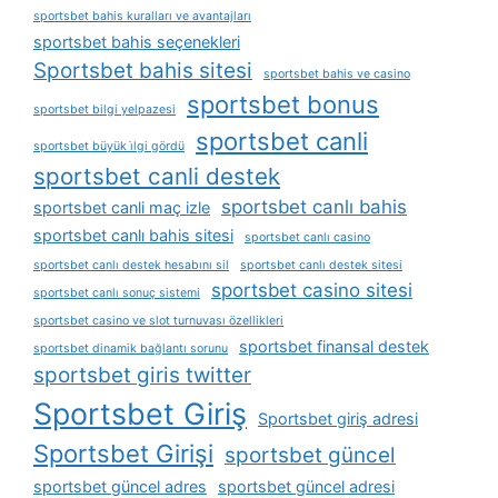
sportsbet bahis kuralları ve avantajları
sportsbet bahis seçenekleri
Sportsbet bahis sitesi
sportsbet bahis ve casino
sportsbet bonus
sportsbet bilgi yelpazesi
sportsbet canli
sportsbet büyük i̇lgi gördü
sportsbet canli destek
sportsbet canlı bahis
sportsbet canli maç izle
sportsbet canlı bahis sitesi
sportsbet canlı casino
sportsbet canlı destek hesabını sil
sportsbet canlı destek sitesi
sportsbet casino sitesi
sportsbet canlı sonuç sistemi
sportsbet casino ve slot turnuvası özellikleri
sportsbet finansal destek
sportsbet dinamik bağlantı sorunu
sportsbet giris twitter
Sportsbet Giriş
Sportsbet giriş adresi
Sportsbet Girişi
sportsbet güncel
sportsbet güncel adres
sportsbet güncel adresi