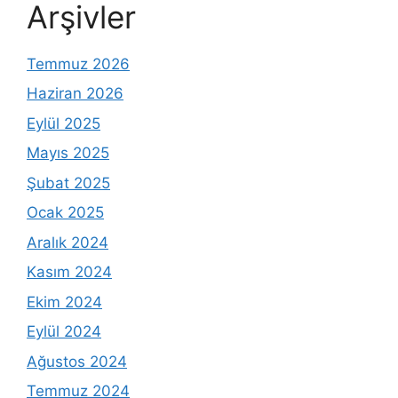
Arşivler
Temmuz 2026
Haziran 2026
Eylül 2025
Mayıs 2025
Şubat 2025
Ocak 2025
Aralık 2024
Kasım 2024
Ekim 2024
Eylül 2024
Ağustos 2024
Temmuz 2024