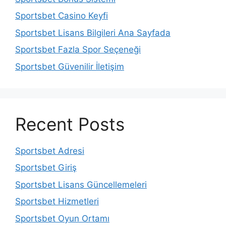
Sportsbet Casino Keyfi
Sportsbet Lisans Bilgileri Ana Sayfada
Sportsbet Fazla Spor Seçeneği
Sportsbet Güvenilir İletişim
Recent Posts
Sportsbet Adresi
Sportsbet Giriş
Sportsbet Lisans Güncellemeleri
Sportsbet Hizmetleri
Sportsbet Oyun Ortamı