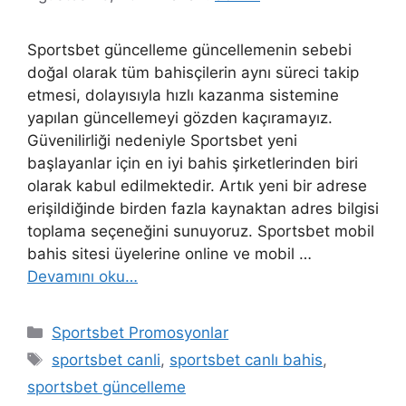
Sportsbet güncelleme güncellemenin sebebi
doğal olarak tüm bahisçilerin aynı süreci takip
etmesi, dolayısıyla hızlı kazanma sistemine
yapılan güncellemeyi gözden kaçıramayız.
Güvenilirliği nedeniyle Sportsbet yeni
başlayanlar için en iyi bahis şirketlerinden biri
olarak kabul edilmektedir. Artık yeni bir adrese
erişildiğinde birden fazla kaynaktan adres bilgisi
toplama seçeneğini sunuyoruz. Sportsbet mobil
bahis sitesi üyelerine online ve mobil …
Devamını oku…
Kategoriler
Sportsbet Promosyonlar
Etiketler
sportsbet canli
,
sportsbet canlı bahis
,
sportsbet güncelleme