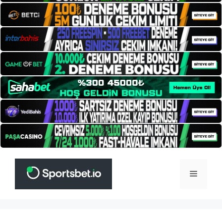
İçeriğe
atla
Menü