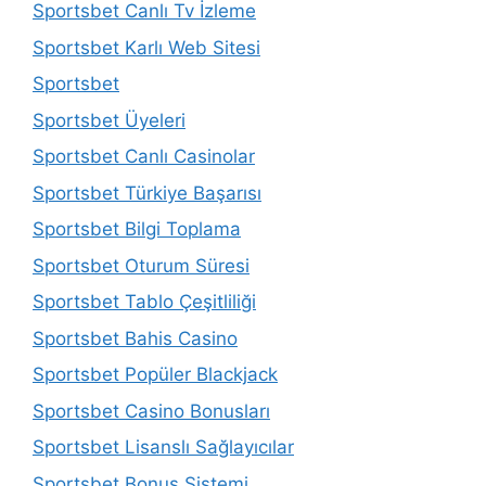
Sportsbet Canlı Tv İzleme
Sportsbet Karlı Web Sitesi
Sportsbet
Sportsbet Üyeleri
Sportsbet Canlı Casinolar
Sportsbet Türkiye Başarısı
Sportsbet Bilgi Toplama
Sportsbet Oturum Süresi
Sportsbet Tablo Çeşitliliği
Sportsbet Bahis Casino
Sportsbet Popüler Blackjack
Sportsbet Casino Bonusları
Sportsbet Lisanslı Sağlayıcılar
Sportsbet Bonus Sistemi