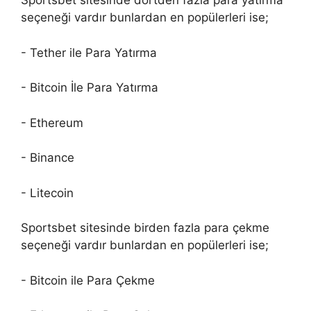
Sportsbet sitesinde dörtden fazla para yatırma
seçeneği vardır bunlardan en popülerleri ise;
- Tether ile Para Yatırma
- Bitcoin İle Para Yatırma
- Ethereum
- Binance
- Litecoin
Sportsbet sitesinde birden fazla para çekme
seçeneği vardır bunlardan en popülerleri ise;
- Bitcoin ile Para Çekme