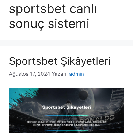
sportsbet canlı
sonuç sistemi
Sportsbet Şikâyetleri
Ağustos 17, 2024
Yazarı:
admin