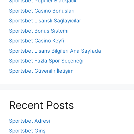
Sportsbet Popüler Blackjack
Sportsbet Casino Bonusları
Sportsbet Lisanslı Sağlayıcılar
Sportsbet Bonus Sistemi
Sportsbet Casino Keyfi
Sportsbet Lisans Bilgileri Ana Sayfada
Sportsbet Fazla Spor Seçeneği
Sportsbet Güvenilir İletişim
Recent Posts
Sportsbet Adresi
Sportsbet Giriş