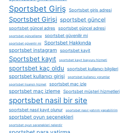
Sportsbet Giriş
Sportsbet giriş adresi
Sportsbet Girişi
sportsbet güncel
sportsbet güncel adres
sportsbet güncel adresi
sportsbet güvenilir mi
sportsbet güncelleme
Sportsbet Hakkında
sportsbet güvenlir mi
sportsbet instagram
sportsbet kayit
Sportsbet kayıt
sportsbet kayıt başvuru hizmeti
sportsbet kaç oldu
sportsbet kullanıcı bilgileri
sportsbet kullanıcı girişi
sportsbet kullanıcı yorumlar
sportsbet maç izle
sportsbet lisanslı hizmet
sportsbet maç izleme
Sportsbet müşteri hizmetleri
sportsbet nasil bir site
sportsbet nasıl kayıt olunur
sportsbet nasıl yatırım yapabilirim
sportsbet oyun seçenekleri
sportsbet oyun seçenekleri nelerdir
sportsbet para yatirma