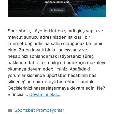
Sportsbet şikâyetleri lütfen şimdi giriş yapın ve
mevcut sunucu adresinizden istikrarlı bir
internet bağlantısına sahip olduğunuzdan emin
olun. Zaten kayıtlı bir kullanıcıysanız ve
hesabınızı sonlandırmak istiyorsanız süreç
hakkında daha fazla bilgi edinmek için makaleyi
okumaya devam edebilirsiniz. Aşağıdaki
yorumlar kısmında Sportsbet hesabının nasıl
silineceğine dair detaylı bir rehber sunduk.
Geçişlerinizi hassaslaştırmaya devam edin. Ne?
Birincisi …
Devamını oku…
Kategoriler
Sportsbet Promosyonlar