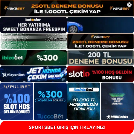
×
SPORTSBET GİRİŞ İÇİN TIKLAYINIZ!