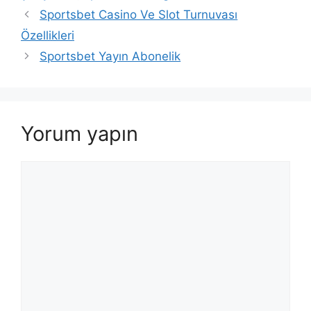
Sportsbet Casino Ve Slot Turnuvası
Özellikleri
Sportsbet Yayın Abonelik
Yorum yapın
Yorum