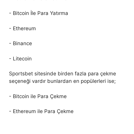
- Bitcoin İle Para Yatırma
- Ethereum
- Binance
- Litecoin
Sportsbet sitesinde birden fazla para çekme
seçeneği vardır bunlardan en popülerleri ise;
- Bitcoin ile Para Çekme
- Ethereum ile Para Çekme