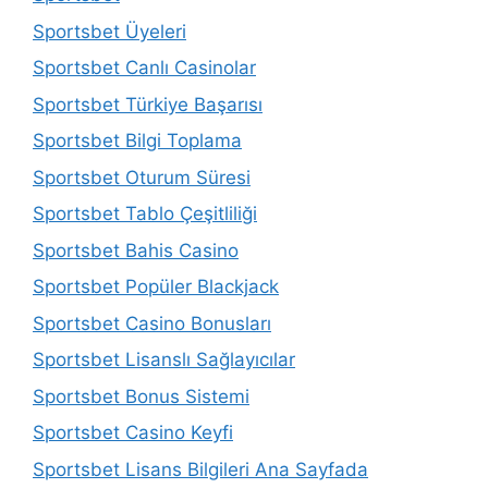
Sportsbet Üyeleri
Sportsbet Canlı Casinolar
Sportsbet Türkiye Başarısı
Sportsbet Bilgi Toplama
Sportsbet Oturum Süresi
Sportsbet Tablo Çeşitliliği
Sportsbet Bahis Casino
Sportsbet Popüler Blackjack
Sportsbet Casino Bonusları
Sportsbet Lisanslı Sağlayıcılar
Sportsbet Bonus Sistemi
Sportsbet Casino Keyfi
Sportsbet Lisans Bilgileri Ana Sayfada