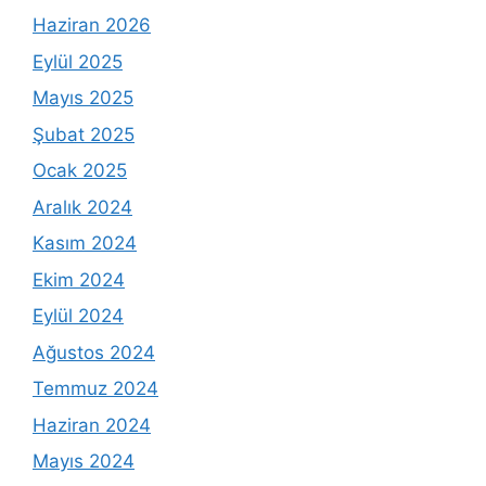
Haziran 2026
Eylül 2025
Mayıs 2025
Şubat 2025
Ocak 2025
Aralık 2024
Kasım 2024
Ekim 2024
Eylül 2024
Ağustos 2024
Temmuz 2024
Haziran 2024
Mayıs 2024