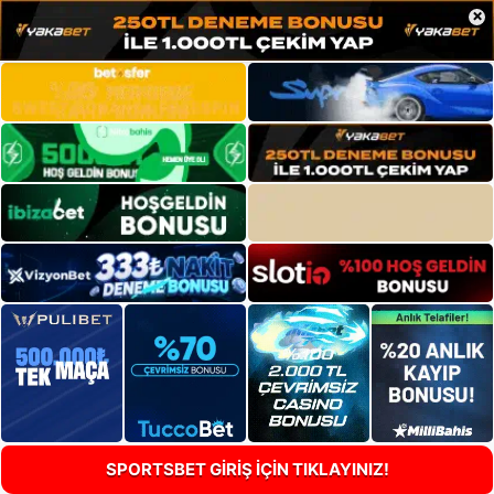
×
SPORTSBET GİRİŞ İÇİN TIKLAYINIZ!