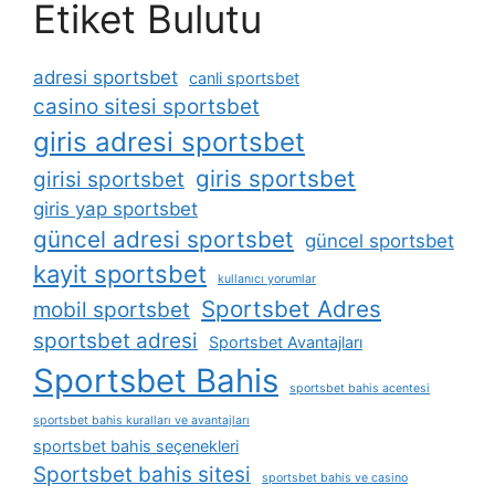
Etiket Bulutu
adresi sportsbet
canli sportsbet
casino sitesi sportsbet
giris adresi sportsbet
giris sportsbet
girisi sportsbet
giris yap sportsbet
güncel adresi sportsbet
güncel sportsbet
kayit sportsbet
kullanıcı yorumlar
Sportsbet Adres
mobil sportsbet
sportsbet adresi
Sportsbet Avantajları
Sportsbet Bahis
sportsbet bahis acentesi
sportsbet bahis kuralları ve avantajları
sportsbet bahis seçenekleri
Sportsbet bahis sitesi
sportsbet bahis ve casino