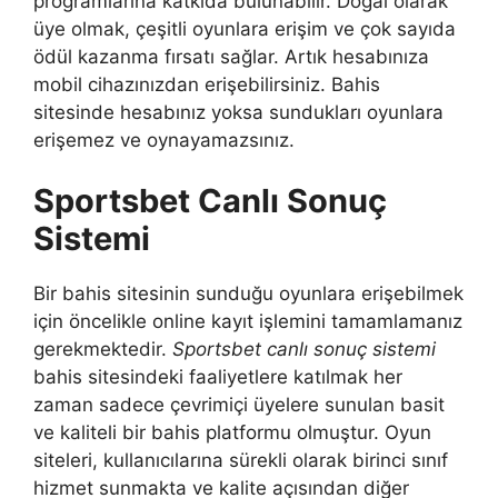
programlarına katkıda bulunabilir. Doğal olarak
üye olmak, çeşitli oyunlara erişim ve çok sayıda
ödül kazanma fırsatı sağlar. Artık hesabınıza
mobil cihazınızdan erişebilirsiniz. Bahis
sitesinde hesabınız yoksa sundukları oyunlara
erişemez ve oynayamazsınız.
Sportsbet Canlı Sonuç
Sistemi
Bir bahis sitesinin sunduğu oyunlara erişebilmek
için öncelikle online kayıt işlemini tamamlamanız
gerekmektedir.
Sportsbet canlı sonuç sistemi
bahis sitesindeki faaliyetlere katılmak her
zaman sadece çevrimiçi üyelere sunulan basit
ve kaliteli bir bahis platformu olmuştur. Oyun
siteleri, kullanıcılarına sürekli olarak birinci sınıf
hizmet sunmakta ve kalite açısından diğer