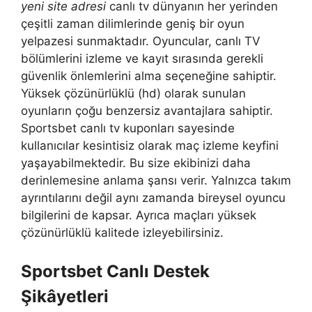
yeni site adresi
canlı tv dünyanın her yerinden
çeşitli zaman dilimlerinde geniş bir oyun
yelpazesi sunmaktadır. Oyuncular, canlı TV
bölümlerini izleme ve kayıt sırasında gerekli
güvenlik önlemlerini alma seçeneğine sahiptir.
Yüksek çözünürlüklü (hd) olarak sunulan
oyunların çoğu benzersiz avantajlara sahiptir.
Sportsbet canlı tv kuponları sayesinde
kullanıcılar kesintisiz olarak maç izleme keyfini
yaşayabilmektedir. Bu size ekibinizi daha
derinlemesine anlama şansı verir. Yalnızca takım
ayrıntılarını değil aynı zamanda bireysel oyuncu
bilgilerini de kapsar. Ayrıca maçları yüksek
çözünürlüklü kalitede izleyebilirsiniz.
Sportsbet Canlı Destek
Şikâyetleri