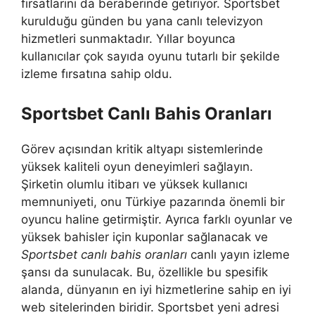
fırsatlarını da beraberinde getiriyor. Sportsbet
kurulduğu günden bu yana canlı televizyon
hizmetleri sunmaktadır. Yıllar boyunca
kullanıcılar çok sayıda oyunu tutarlı bir şekilde
izleme fırsatına sahip oldu.
Sportsbet Canlı Bahis Oranları
Görev açısından kritik altyapı sistemlerinde
yüksek kaliteli oyun deneyimleri sağlayın.
Şirketin olumlu itibarı ve yüksek kullanıcı
memnuniyeti, onu Türkiye pazarında önemli bir
oyuncu haline getirmiştir. Ayrıca farklı oyunlar ve
yüksek bahisler için kuponlar sağlanacak ve
Sportsbet canlı bahis oranları
canlı yayın izleme
şansı da sunulacak. Bu, özellikle bu spesifik
alanda, dünyanın en iyi hizmetlerine sahip en iyi
web sitelerinden biridir. Sportsbet yeni adresi