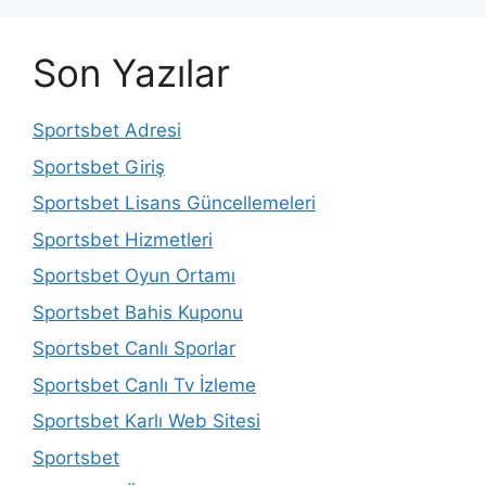
Son Yazılar
Sportsbet Adresi
Sportsbet Giriş
Sportsbet Lisans Güncellemeleri
Sportsbet Hizmetleri
Sportsbet Oyun Ortamı
Sportsbet Bahis Kuponu
Sportsbet Canlı Sporlar
Sportsbet Canlı Tv İzleme
Sportsbet Karlı Web Sitesi
Sportsbet