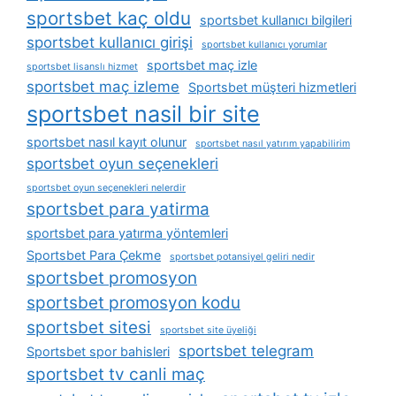
sportsbet kaç oldu
sportsbet kullanıcı bilgileri
sportsbet kullanıcı girişi
sportsbet kullanıcı yorumlar
sportsbet maç izle
sportsbet lisanslı hizmet
sportsbet maç izleme
Sportsbet müşteri hizmetleri
sportsbet nasil bir site
sportsbet nasıl kayıt olunur
sportsbet nasıl yatırım yapabilirim
sportsbet oyun seçenekleri
sportsbet oyun seçenekleri nelerdir
sportsbet para yatirma
sportsbet para yatırma yöntemleri
Sportsbet Para Çekme
sportsbet potansiyel geliri nedir
sportsbet promosyon
sportsbet promosyon kodu
sportsbet sitesi
sportsbet site üyeliği
sportsbet telegram
Sportsbet spor bahisleri
sportsbet tv canli maç