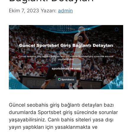
Ekim 7, 2023
Yazarı:
admin
Güncel seobahis giriş bağlantı detayları bazı
durumlarda Sportsbet giriş sürecinde sorunlar
yaşayabilirsiniz. Canlı bahis siteleri yasa dışı
yayın yaptıkları için yasaklanmakta ve