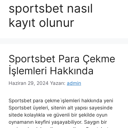
sportsbet nasıl
kayıt olunur
Sportsbet Para Çekme
İşlemleri Hakkında
Haziran 29, 2024
Yazarı:
admin
Sportsbet para çekme i̇şlemleri hakkında yeni
Sportsbet üyeleri, sitenin alt yapısı sayesinde
sitede kolaylıkla ve güvenli bir şekilde oyun
oynamanın keyfini yaşayabiliyor. Saygın bir