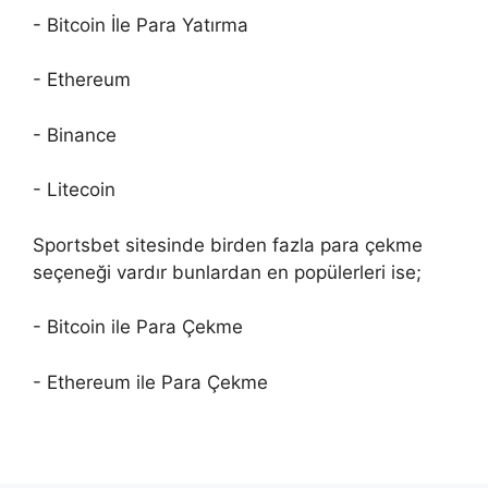
- Bitcoin İle Para Yatırma
- Ethereum
- Binance
- Litecoin
Sportsbet sitesinde birden fazla para çekme
seçeneği vardır bunlardan en popülerleri ise;
- Bitcoin ile Para Çekme
- Ethereum ile Para Çekme