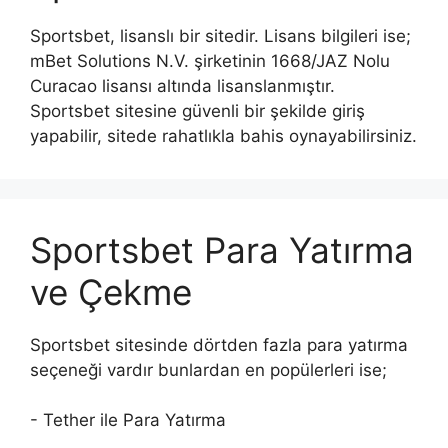
Sportsbet, lisanslı bir sitedir. Lisans bilgileri ise;
mBet Solutions N.V. şirketinin 1668/JAZ Nolu
Curacao lisansı altında lisanslanmıştır.
Sportsbet sitesine güvenli bir şekilde giriş
yapabilir, sitede rahatlıkla bahis oynayabilirsiniz.
Sportsbet Para Yatırma
ve Çekme
Sportsbet sitesinde dörtden fazla para yatırma
seçeneği vardır bunlardan en popülerleri ise;
- Tether ile Para Yatırma