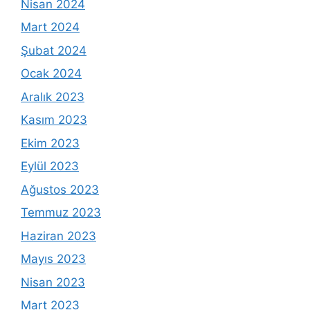
Nisan 2024
Mart 2024
Şubat 2024
Ocak 2024
Aralık 2023
Kasım 2023
Ekim 2023
Eylül 2023
Ağustos 2023
Temmuz 2023
Haziran 2023
Mayıs 2023
Nisan 2023
Mart 2023