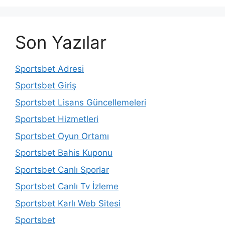
Son Yazılar
Sportsbet Adresi
Sportsbet Giriş
Sportsbet Lisans Güncellemeleri
Sportsbet Hizmetleri
Sportsbet Oyun Ortamı
Sportsbet Bahis Kuponu
Sportsbet Canlı Sporlar
Sportsbet Canlı Tv İzleme
Sportsbet Karlı Web Sitesi
Sportsbet