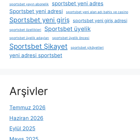
sportsbet yeni adres
sportsbet yayın abonelik
Sportsbet yeni adresi
sportsbet yeni alan adı bahis ve casino
Sportsbet yeni giriş
sportsbet yeni giriş adresi
Sportsbet üyelik
sportsbet özellikleri
sportsbet üyelik adayları
sportsbet üyelik öncesi
Sportsbet Şikayet
sportsbet şikâyetleri
yeni adresi sportsbet
Arşivler
Temmuz 2026
Haziran 2026
Eylül 2025
Mayıs 2025