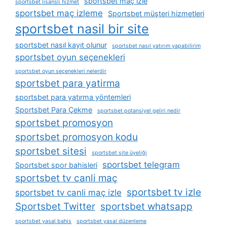
sportsbet maç izle
sportsbet lisanslı hizmet
sportsbet maç izleme
Sportsbet müşteri hizmetleri
sportsbet nasil bir site
sportsbet nasıl kayıt olunur
sportsbet nasıl yatırım yapabilirim
sportsbet oyun seçenekleri
sportsbet oyun seçenekleri nelerdir
sportsbet para yatirma
sportsbet para yatırma yöntemleri
Sportsbet Para Çekme
sportsbet potansiyel geliri nedir
sportsbet promosyon
sportsbet promosyon kodu
sportsbet sitesi
sportsbet site üyeliği
sportsbet telegram
Sportsbet spor bahisleri
sportsbet tv canli maç
sportsbet tv izle
sportsbet tv canli maç izle
Sportsbet Twitter
sportsbet whatsapp
sportsbet yasal bahis
sportsbet yasal düzenleme