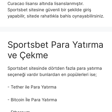
Curacao lisansı altında lisanslanmıştır.
Sportsbet sitesine güvenli bir şekilde giriş
yapabilir, sitede rahatlıkla bahis oynayabilirsiniz.
Sportsbet Para Yatırma
ve Çekme
Sportsbet sitesinde dörtden fazla para yatırma
seçeneği vardır bunlardan en popülerleri ise;
- Tether ile Para Yatırma
- Bitcoin İle Para Yatırma