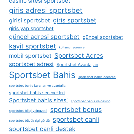
casino sitesi sportsbet
giris adresi sportsbet
giris sportsbet
girisi sportsbet
giris yap sportsbet
güncel adresi sportsbet
güncel sportsbet
kayit sportsbet
kullanıcı yorumlar
Sportsbet Adres
mobil sportsbet
sportsbet adresi
Sportsbet Avantajları
Sportsbet Bahis
sportsbet bahis acentesi
sportsbet bahis kuralları ve avantajları
sportsbet bahis seçenekleri
Sportsbet bahis sitesi
sportsbet bahis ve casino
sportsbet bonus
sportsbet bilgi yelpazesi
sportsbet canli
sportsbet büyük i̇lgi gördü
sportsbet canli destek