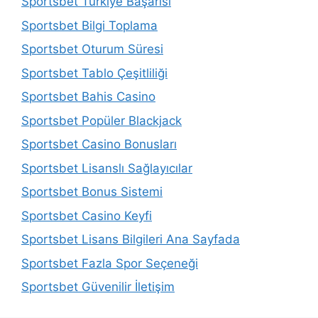
Sportsbet Türkiye Başarısı
Sportsbet Bilgi Toplama
Sportsbet Oturum Süresi
Sportsbet Tablo Çeşitliliği
Sportsbet Bahis Casino
Sportsbet Popüler Blackjack
Sportsbet Casino Bonusları
Sportsbet Lisanslı Sağlayıcılar
Sportsbet Bonus Sistemi
Sportsbet Casino Keyfi
Sportsbet Lisans Bilgileri Ana Sayfada
Sportsbet Fazla Spor Seçeneği
Sportsbet Güvenilir İletişim