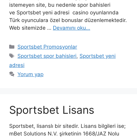
istemeyen site, bu nedenle spor bahisleri
ve Sportsbet yeni adresi casino oyunlarında
Türk oyunculara özel bonuslar düzenlemektedir.
Web sitemizde …
Devamını oku…
Kategoriler
Sportsbet Promosyonlar
Etiketler
Sportsbet spor bahisleri
,
Sportsbet yeni
adresi
Yorum yap
Sportsbet Lisans
Sportsbet, lisanslı bir sitedir. Lisans bilgileri ise;
mBet Solutions N.V. şirketinin 1668/JAZ Nolu