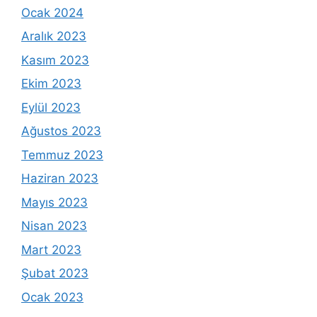
Ocak 2024
Aralık 2023
Kasım 2023
Ekim 2023
Eylül 2023
Ağustos 2023
Temmuz 2023
Haziran 2023
Mayıs 2023
Nisan 2023
Mart 2023
Şubat 2023
Ocak 2023