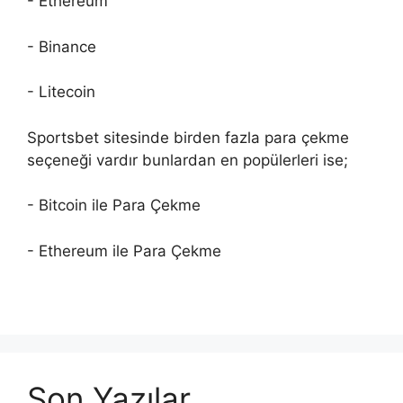
- Ethereum
- Binance
- Litecoin
Sportsbet sitesinde birden fazla para çekme
seçeneği vardır bunlardan en popülerleri ise;
- Bitcoin ile Para Çekme
- Ethereum ile Para Çekme
Son Yazılar