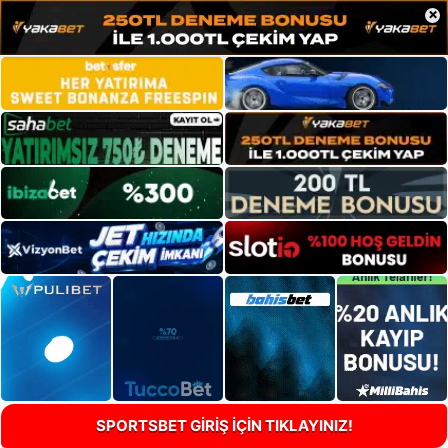
×
SPORTSBET GİRİŞ İÇİN TIKLAYINIZ!