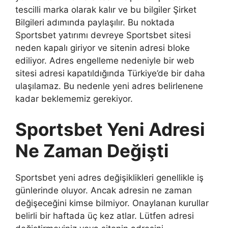
tescilli marka olarak kalır ve bu bilgiler Şirket
Bilgileri adımında paylaşılır. Bu noktada
Sportsbet yatırımı devreye Sportsbet sitesi
neden kapalı giriyor ve sitenin adresi bloke
ediliyor. Adres engelleme nedeniyle bir web
sitesi adresi kapatıldığında Türkiye’de bir daha
ulaşılamaz. Bu nedenle yeni adres belirlenene
kadar beklememiz gerekiyor.
Sportsbet Yeni Adresi
Ne Zaman Değişti
Sportsbet yeni adres değişiklikleri genellikle iş
günlerinde oluyor. Ancak adresin ne zaman
değişeceğini kimse bilmiyor. Onaylanan kurullar
belirli bir haftada üç kez atlar. Lütfen adresi