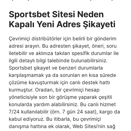
Sportsbet Sitesi Neden
Kapalı Yeni Adres Şikayeti
Çevrimiçi distribütörler için belirli bir gönderim
adresi arayın. Bu adresten şikayet, öneri, soru
iletebilir ve aklınıza takılan spesifik durumlar ile
ilgili detaylı bilgi talebinde bulunabilirsiniz.
Sportsbet şikayet ve benzeri durumlarla
karşılaşmamak ya da sorunları en kısa sürede
çözüme kavuşturmak için canlı destek hattı
kurmuştur. Oradan, bir çevrimiçi hesap
yöneticisiyle son bir görüşme yaparak çeşitli
konularda yardım alabilirsiniz. Bu canlı hizmet
7/24 kullanılabilir (örn. 7 gün 24 saat), kargo da
kabul ediyoruz. Bu itibarla, bu çevrimiçi
danışma hattına ek olarak, Web Sitesi’nin sağ