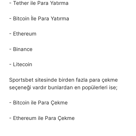
- Tether ile Para Yatırma
- Bitcoin İle Para Yatırma
- Ethereum
- Binance
- Litecoin
Sportsbet sitesinde birden fazla para çekme
seçeneği vardır bunlardan en popülerleri ise;
- Bitcoin ile Para Çekme
- Ethereum ile Para Çekme