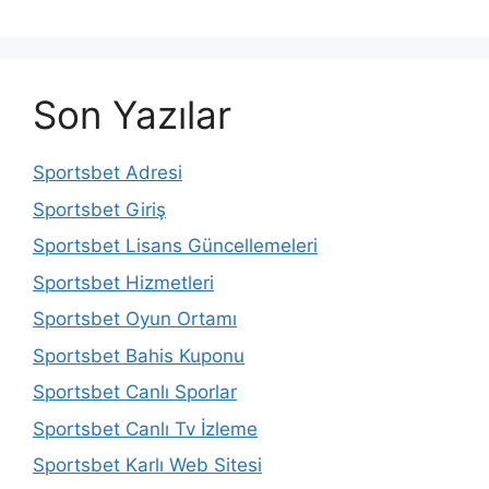
Son Yazılar
Sportsbet Adresi
Sportsbet Giriş
Sportsbet Lisans Güncellemeleri
Sportsbet Hizmetleri
Sportsbet Oyun Ortamı
Sportsbet Bahis Kuponu
Sportsbet Canlı Sporlar
Sportsbet Canlı Tv İzleme
Sportsbet Karlı Web Sitesi