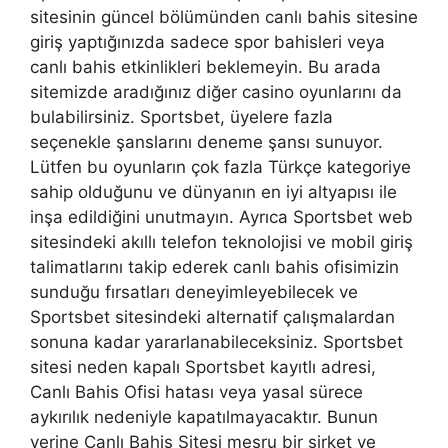
sitesinin güncel bölümünden canlı bahis sitesine
giriş yaptığınızda sadece spor bahisleri veya
canlı bahis etkinlikleri beklemeyin. Bu arada
sitemizde aradığınız diğer casino oyunlarını da
bulabilirsiniz. Sportsbet, üyelere fazla
seçenekle şanslarını deneme şansı sunuyor.
Lütfen bu oyunların çok fazla Türkçe kategoriye
sahip olduğunu ve dünyanın en iyi altyapısı ile
inşa edildiğini unutmayın. Ayrıca Sportsbet web
sitesindeki akıllı telefon teknolojisi ve mobil giriş
talimatlarını takip ederek canlı bahis ofisimizin
sunduğu fırsatları deneyimleyebilecek ve
Sportsbet sitesindeki alternatif çalışmalardan
sonuna kadar yararlanabileceksiniz. Sportsbet
sitesi neden kapalı Sportsbet kayıtlı adresi,
Canlı Bahis Ofisi hatası veya yasal sürece
aykırılık nedeniyle kapatılmayacaktır. Bunun
yerine Canlı Bahis Sitesi meşru bir şirket ve