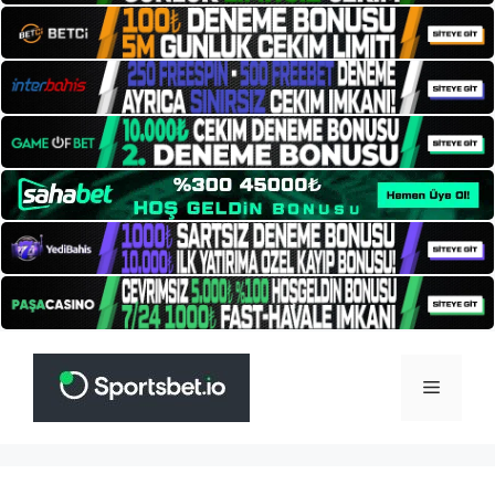
İçeriğe
atla
Menü