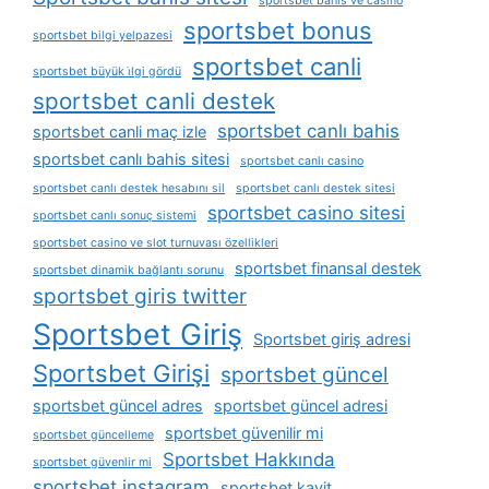
sportsbet bahis ve casino
sportsbet bonus
sportsbet bilgi yelpazesi
sportsbet canli
sportsbet büyük i̇lgi gördü
sportsbet canli destek
sportsbet canlı bahis
sportsbet canli maç izle
sportsbet canlı bahis sitesi
sportsbet canlı casino
sportsbet canlı destek hesabını sil
sportsbet canlı destek sitesi
sportsbet casino sitesi
sportsbet canlı sonuç sistemi
sportsbet casino ve slot turnuvası özellikleri
sportsbet finansal destek
sportsbet dinamik bağlantı sorunu
sportsbet giris twitter
Sportsbet Giriş
Sportsbet giriş adresi
Sportsbet Girişi
sportsbet güncel
sportsbet güncel adres
sportsbet güncel adresi
sportsbet güvenilir mi
sportsbet güncelleme
Sportsbet Hakkında
sportsbet güvenlir mi
sportsbet instagram
sportsbet kayit