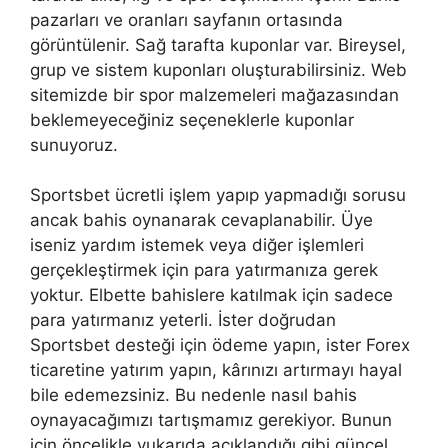
pazarları ve oranları sayfanın ortasında
görüntülenir. Sağ tarafta kuponlar var. Bireysel,
grup ve sistem kuponları oluşturabilirsiniz. Web
sitemizde bir spor malzemeleri mağazasından
beklemeyeceğiniz seçeneklerle kuponlar
sunuyoruz.
Sportsbet ücretli işlem yapıp yapmadığı sorusu
ancak bahis oynanarak cevaplanabilir. Üye
iseniz yardım istemek veya diğer işlemleri
gerçekleştirmek için para yatırmanıza gerek
yoktur. Elbette bahislere katılmak için sadece
para yatırmanız yeterli. İster doğrudan
Sportsbet desteği için ödeme yapın, ister Forex
ticaretine yatırım yapın, kârınızı artırmayı hayal
bile edemezsiniz. Bu nedenle nasıl bahis
oynayacağımızı tartışmamız gerekiyor. Bunun
için öncelikle yukarıda açıklandığı gibi güncel