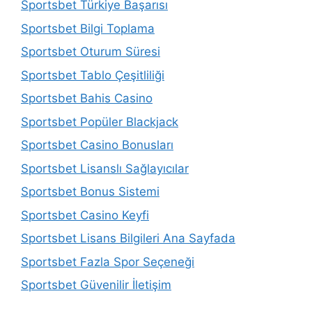
Sportsbet Türkiye Başarısı
Sportsbet Bilgi Toplama
Sportsbet Oturum Süresi
Sportsbet Tablo Çeşitliliği
Sportsbet Bahis Casino
Sportsbet Popüler Blackjack
Sportsbet Casino Bonusları
Sportsbet Lisanslı Sağlayıcılar
Sportsbet Bonus Sistemi
Sportsbet Casino Keyfi
Sportsbet Lisans Bilgileri Ana Sayfada
Sportsbet Fazla Spor Seçeneği
Sportsbet Güvenilir İletişim