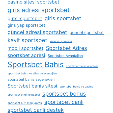
casino sitesi sportsbet
giris adresi sportsbet
giris sportsbet
girisi sportsbet
giris yap sportsbet
güncel adresi sportsbet
güncel sportsbet
kayit sportsbet
kullanıcı yorumlar
Sportsbet Adres
mobil sportsbet
sportsbet adresi
Sportsbet Avantajları
Sportsbet Bahis
sportsbet bahis acentesi
sportsbet bahis kuralları ve avantajları
sportsbet bahis seçenekleri
Sportsbet bahis sitesi
sportsbet bahis ve casino
sportsbet bonus
sportsbet bilgi yelpazesi
sportsbet canli
sportsbet büyük i̇lgi gördü
sportsbet canli destek