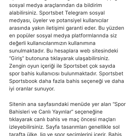
sosyal medya araçlarından da bildirim
alabilirsiniz. Sportsbet Telegram sosyal
medyası, üyeler ve potansiyel kullanıcılar
arasında yakın iletişimi garanti eder. Bu yüzden
en popüler sosyal medya platformlarında siz
değerli kullanıcılarımızın kullanımına
sunulmaktadır. Bu hesaplara web sitesindeki
“Giriş” butonuna tıklayarak ulaşabilirsiniz.
Zengin oyun içeriği ile Sportsbet çok sayıda
spor bahis kullanıcısı bulunmaktadır. Sportsbet
Sportsbook daha fazla bahis seçeneği ve daha
iyi oranlar sunuyor.
Sitenin ana sayfasındaki menüde yer alan “Spor
Bahisleri ve Canlı Yayınlar” seçeneğine
tıklayarak canlı bahis ve maç öncesi maçları
izleyebilirsiniz. Sayfa tasarımları genellikle sol
tarafta ülke, lig ve spor seçimlerini içerir. Bahis