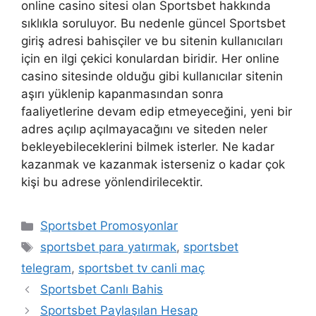
online casino sitesi olan Sportsbet hakkında
sıklıkla soruluyor. Bu nedenle güncel Sportsbet
giriş adresi bahisçiler ve bu sitenin kullanıcıları
için en ilgi çekici konulardan biridir. Her online
casino sitesinde olduğu gibi kullanıcılar sitenin
aşırı yüklenip kapanmasından sonra
faaliyetlerine devam edip etmeyeceğini, yeni bir
adres açılıp açılmayacağını ve siteden neler
bekleyebileceklerini bilmek isterler. Ne kadar
kazanmak ve kazanmak isterseniz o kadar çok
kişi bu adrese yönlendirilecektir.
Kategoriler
Sportsbet Promosyonlar
Etiketler
sportsbet para yatırmak
,
sportsbet
telegram
,
sportsbet tv canli maç
Sportsbet Canlı Bahis
Sportsbet Paylaşılan Hesap