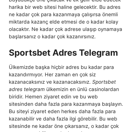
harika bir web sitesi haline gelecektir. Bu adres
ne kadar çok para kazanmaya çalışırsa önemli
miktarda kazanç elde etmesi de o kadar kolay
olacaktır. Ne kadar çok adrese ulaşıp oynamaya
başlarsanız o kadar çok kazanırsınız.
Sportsbet Adres Telegram
Ülkemizde başka hiçbir adres bu kadar para
kazandırmıyor. Her zaman en çok siz
kazanacaksınız ve kazanacaksınız.
Sportsbet
adres telegram
ülkemizin en ünlü casinolardan
biridir. Hemen ziyaret edin ve bu web
sitesinden daha fazla para kazanmaya başlayın.
Bu siteyi ziyaret eden herkes daha fazla para
kazanabilir ve daha fazla ilgi görebilir. Bu web
sitesinde ne kadar öne çıkarsanız, o kadar çok