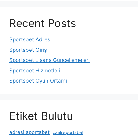
Recent Posts
Sportsbet Adresi
Sportsbet Giriş
Sportsbet Lisans Güncellemeleri
Sportsbet Hizmetleri
Sportsbet Oyun Ortamı
Etiket Bulutu
adresi sportsbet
canli sportsbet