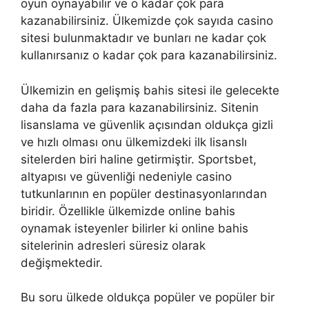
oyun oynayabilir ve o kadar çok para
kazanabilirsiniz. Ülkemizde çok sayıda casino
sitesi bulunmaktadır ve bunları ne kadar çok
kullanırsanız o kadar çok para kazanabilirsiniz.
Ülkemizin en gelişmiş bahis sitesi ile gelecekte
daha da fazla para kazanabilirsiniz. Sitenin
lisanslama ve güvenlik açısından oldukça gizli
ve hızlı olması onu ülkemizdeki ilk lisanslı
sitelerden biri haline getirmiştir. Sportsbet,
altyapısı ve güvenliği nedeniyle casino
tutkunlarının en popüler destinasyonlarından
biridir. Özellikle ülkemizde online bahis
oynamak isteyenler bilirler ki online bahis
sitelerinin adresleri süresiz olarak
değişmektedir.
Bu soru ülkede oldukça popüler ve popüler bir