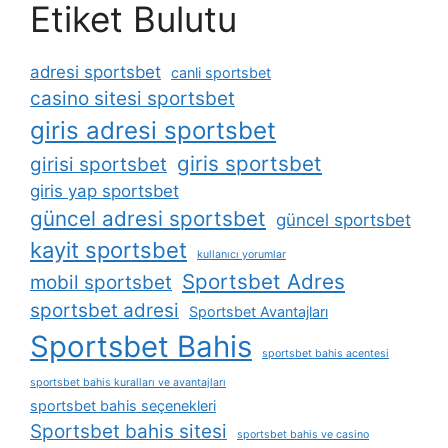
Etiket Bulutu
adresi sportsbet
canli sportsbet
casino sitesi sportsbet
giris adresi sportsbet
giris sportsbet
girisi sportsbet
giris yap sportsbet
güncel adresi sportsbet
güncel sportsbet
kayit sportsbet
kullanıcı yorumlar
Sportsbet Adres
mobil sportsbet
sportsbet adresi
Sportsbet Avantajları
Sportsbet Bahis
sportsbet bahis acentesi
sportsbet bahis kuralları ve avantajları
sportsbet bahis seçenekleri
Sportsbet bahis sitesi
sportsbet bahis ve casino