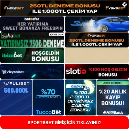
×
SPORTSBET GİRİŞ İÇİN TIKLAYINIZ!