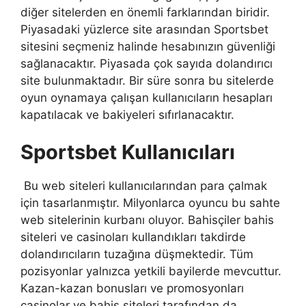
diğer sitelerden en önemli farklarından biridir.
Piyasadaki yüzlerce site arasından Sportsbet
sitesini seçmeniz halinde hesabınızın güvenliği
sağlanacaktır. Piyasada çok sayıda dolandırıcı
site bulunmaktadır. Bir süre sonra bu sitelerde
oyun oynamaya çalışan kullanıcıların hesapları
kapatılacak ve bakiyeleri sıfırlanacaktır.
Sportsbet Kullanıcıları
Bu web siteleri kullanıcılarından para çalmak
için tasarlanmıştır. Milyonlarca oyuncu bu sahte
web sitelerinin kurbanı oluyor. Bahisçiler bahis
siteleri ve casinoları kullandıkları takdirde
dolandırıcıların tuzağına düşmektedir. Tüm
pozisyonlar yalnızca yetkili bayilerde mevcuttur.
Kazan-kazan bonusları ve promosyonları
casinolar ve bahis siteleri tarafından da