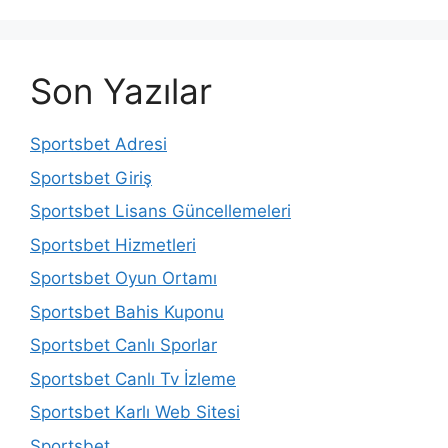
Son Yazılar
Sportsbet Adresi
Sportsbet Giriş
Sportsbet Lisans Güncellemeleri
Sportsbet Hizmetleri
Sportsbet Oyun Ortamı
Sportsbet Bahis Kuponu
Sportsbet Canlı Sporlar
Sportsbet Canlı Tv İzleme
Sportsbet Karlı Web Sitesi
Sportsbet