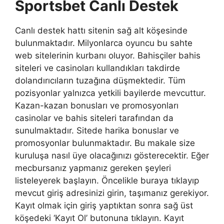
Sportsbet Canlı Destek
Canlı destek hattı sitenin sağ alt köşesinde
bulunmaktadır. Milyonlarca oyuncu bu sahte
web sitelerinin kurbanı oluyor. Bahisçiler bahis
siteleri ve casinoları kullandıkları takdirde
dolandırıcıların tuzağına düşmektedir. Tüm
pozisyonlar yalnızca yetkili bayilerde mevcuttur.
Kazan-kazan bonusları ve promosyonları
casinolar ve bahis siteleri tarafından da
sunulmaktadır. Sitede harika bonuslar ve
promosyonlar bulunmaktadır. Bu makale size
kuruluşa nasıl üye olacağınızı gösterecektir. Eğer
mecbursanız yapmanız gereken şeyleri
listeleyerek başlayın. Öncelikle buraya tıklayıp
mevcut giriş adresinizi girin, taşımanız gerekiyor.
Kayıt olmak için giriş yaptıktan sonra sağ üst
köşedeki ‘Kayıt Ol’ butonuna tıklayın. Kayıt