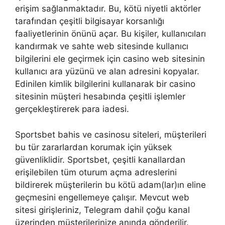
erişim sağlanmaktadır. Bu, kötü niyetli aktörler
tarafından çeşitli bilgisayar korsanlığı
faaliyetlerinin önünü açar. Bu kişiler, kullanıcıları
kandırmak ve sahte web sitesinde kullanıcı
bilgilerini ele geçirmek için casino web sitesinin
kullanıcı ara yüzünü ve alan adresini kopyalar.
Edinilen kimlik bilgilerini kullanarak bir casino
sitesinin müşteri hesabında çeşitli işlemler
gerçekleştirerek para iadesi.
Sportsbet bahis ve casinosu siteleri, müşterileri
bu tür zararlardan korumak için yüksek
güvenliklidir. Sportsbet, çeşitli kanallardan
erişilebilen tüm oturum açma adreslerini
bildirerek müşterilerin bu kötü adam(lar)ın eline
geçmesini engellemeye çalışır. Mevcut web
sitesi girişleriniz, Telegram dahil çoğu kanal
üzerinden müşterilerinize anında gönderilir.