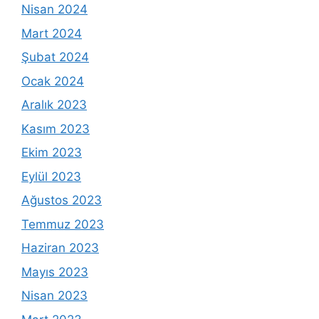
Nisan 2024
Mart 2024
Şubat 2024
Ocak 2024
Aralık 2023
Kasım 2023
Ekim 2023
Eylül 2023
Ağustos 2023
Temmuz 2023
Haziran 2023
Mayıs 2023
Nisan 2023