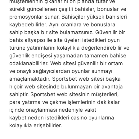
müşterilerinin çıkarlarını ön planda tutar ve
sürekli güncellenen çeşitli bahisler, bonuslar ve
promosyonlar sunar. Bahisçiler yüksek bahisleri
kaybedebilirler. Aynı oranlara ve bonuslara
sahip başka bir site bulamazsınız. Güvenilir bir
bahis altyapısı ile site üyeleri istedikleri oyun
türüne yatırımlarını kolaylıkla değerlendirebilir ve
güvenlik endişesi yaşamadan tamamen bahise
odaklanabilirler. Web sitesi güvenilir bir ortam
ve onaylı sağlayıcılardan oyunlar sunmayı
amaçlamaktadır. Sportsbet web sitesi başka
hiçbir web sitesinde bulunmayan bir avantaja
sahiptir. Sportsbet web sitesinin müşterileri,
para yatırma ve çekme işlemlerinin dakikalar
içinde onaylanması nedeniyle vakit
kaybetmeden istedikleri casino oyunlarına
kolaylıkla erişebilirler.