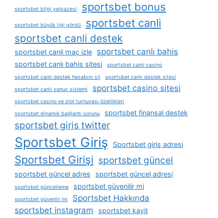
sportsbet bonus
sportsbet bilgi yelpazesi
sportsbet canli
sportsbet büyük i̇lgi gördü
sportsbet canli destek
sportsbet canlı bahis
sportsbet canli maç izle
sportsbet canlı bahis sitesi
sportsbet canlı casino
sportsbet canlı destek hesabını sil
sportsbet canlı destek sitesi
sportsbet casino sitesi
sportsbet canlı sonuç sistemi
sportsbet casino ve slot turnuvası özellikleri
sportsbet finansal destek
sportsbet dinamik bağlantı sorunu
sportsbet giris twitter
Sportsbet Giriş
Sportsbet giriş adresi
Sportsbet Girişi
sportsbet güncel
sportsbet güncel adres
sportsbet güncel adresi
sportsbet güvenilir mi
sportsbet güncelleme
Sportsbet Hakkında
sportsbet güvenlir mi
sportsbet instagram
sportsbet kayit