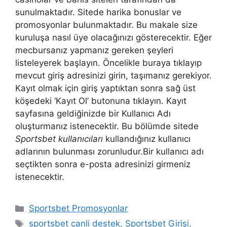
sunulmaktadır. Sitede harika bonuslar ve
promosyonlar bulunmaktadır. Bu makale size
kuruluşa nasıl üye olacağınızı gösterecektir. Eğer
mecbursanız yapmanız gereken şeyleri
listeleyerek başlayın. Öncelikle buraya tıklayıp
mevcut giriş adresinizi girin, taşımanız gerekiyor.
Kayıt olmak için giriş yaptıktan sonra sağ üst
köşedeki ‘Kayıt Ol’ butonuna tıklayın. Kayıt
sayfasına geldiğinizde bir Kullanıcı Adı
oluşturmanız istenecektir. Bu bölümde sitede
Sportsbet kullanıcıları
kullandığınız kullanıcı
adlarının bulunması zorunludur.Bir kullanıcı adı
seçtikten sonra e-posta adresinizi girmeniz
istenecektir.
Kategoriler
Sportsbet Promosyonlar
Etiketler
sportsbet canli destek
,
Sportsbet Girişi
,