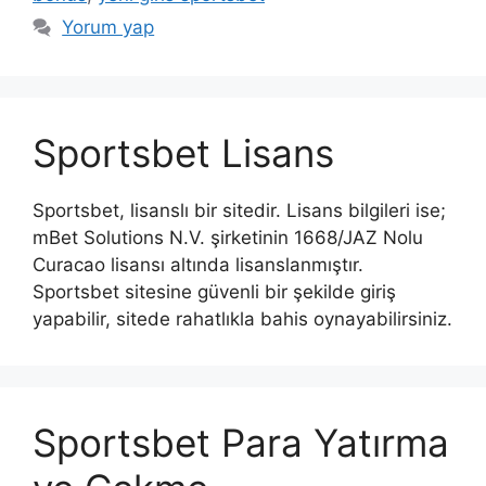
Yorum yap
Sportsbet Lisans
Sportsbet, lisanslı bir sitedir. Lisans bilgileri ise;
mBet Solutions N.V. şirketinin 1668/JAZ Nolu
Curacao lisansı altında lisanslanmıştır.
Sportsbet sitesine güvenli bir şekilde giriş
yapabilir, sitede rahatlıkla bahis oynayabilirsiniz.
Sportsbet Para Yatırma