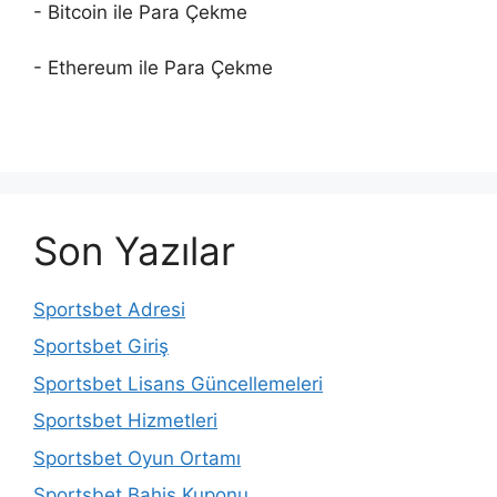
- Bitcoin ile Para Çekme
- Ethereum ile Para Çekme
Son Yazılar
Sportsbet Adresi
Sportsbet Giriş
Sportsbet Lisans Güncellemeleri
Sportsbet Hizmetleri
Sportsbet Oyun Ortamı
Sportsbet Bahis Kuponu