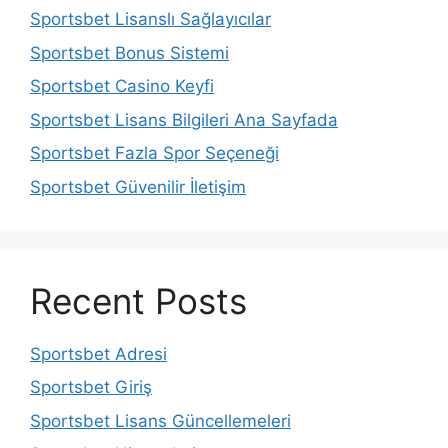
Sportsbet Lisanslı Sağlayıcılar
Sportsbet Bonus Sistemi
Sportsbet Casino Keyfi
Sportsbet Lisans Bilgileri Ana Sayfada
Sportsbet Fazla Spor Seçeneği
Sportsbet Güvenilir İletişim
Recent Posts
Sportsbet Adresi
Sportsbet Giriş
Sportsbet Lisans Güncellemeleri