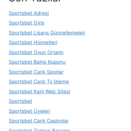
Sportsbet Adresi
Sportsbet Giriş
Sportsbet Lisans Güncellemeleri
Sportsbet Hizmetleri
Sportsbet Oyun Ortamı
Sportsbet Bahis Kuponu
Sportsbet Canlı Sporlar
Sportsbet Canlı Tv İzleme
Sportsbet Karlı Web Sitesi
Sportsbet
Sportsbet Üyeleri
Sportsbet Canlı Casinolar
Sportsbet Türkiye Başarısı