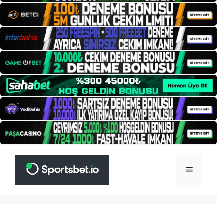
İçeriğe
atla
Menü