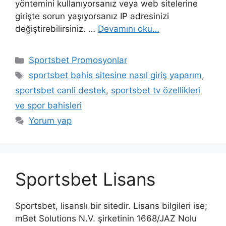
yöntemini kullanıyorsanız veya web sitelerine
girişte sorun yaşıyorsanız IP adresinizi
değiştirebilirsiniz. …
Devamını oku…
Kategoriler
Sportsbet Promosyonlar
Etiketler
sportsbet bahis sitesine nasıl giriş yaparım
,
sportsbet canli destek
,
sportsbet tv özellikleri
ve spor bahisleri
Yorum yap
Sportsbet Lisans
Sportsbet, lisanslı bir sitedir. Lisans bilgileri ise;
mBet Solutions N.V. şirketinin 1668/JAZ Nolu