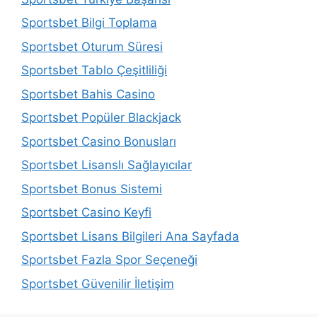
Sportsbet Bilgi Toplama
Sportsbet Oturum Süresi
Sportsbet Tablo Çeşitliliği
Sportsbet Bahis Casino
Sportsbet Popüler Blackjack
Sportsbet Casino Bonusları
Sportsbet Lisanslı Sağlayıcılar
Sportsbet Bonus Sistemi
Sportsbet Casino Keyfi
Sportsbet Lisans Bilgileri Ana Sayfada
Sportsbet Fazla Spor Seçeneği
Sportsbet Güvenilir İletişim