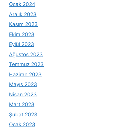
Ocak 2024
Aralık 2023
Kasım 2023
Ekim 2023
Eylül 2023
Ağustos 2023
Temmuz 2023
Haziran 2023
Mayıs 2023
Nisan 2023
Mart 2023
Şubat 2023
Ocak 2023