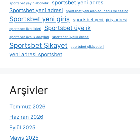
sportsbet yeni adres
sportsbet yayın abonelik
Sportsbet yeni adresi
sportsbet yeni alan adı bahis ve casino
Sportsbet yeni giriş
sportsbet yeni giriş adresi
Sportsbet üyelik
sportsbet özellikleri
sportsbet üyelik adayları
sportsbet üyelik öncesi
Sportsbet Şikayet
sportsbet şikâyetleri
yeni adresi sportsbet
Arşivler
Temmuz 2026
Haziran 2026
Eylül 2025
Mayıs 2025