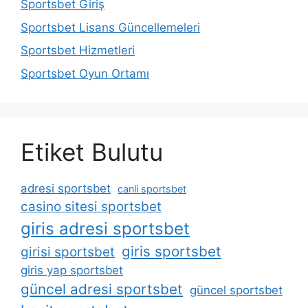
Sportsbet Giriş
Sportsbet Lisans Güncellemeleri
Sportsbet Hizmetleri
Sportsbet Oyun Ortamı
Etiket Bulutu
adresi sportsbet
canli sportsbet
casino sitesi sportsbet
giris adresi sportsbet
giris sportsbet
girisi sportsbet
giris yap sportsbet
güncel adresi sportsbet
güncel sportsbet