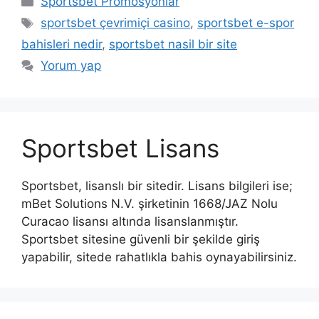
Sportsbet Promosyonlar
Etiketler
sportsbet çevrimiçi casino
,
sportsbet e-spor
bahisleri nedir
,
sportsbet nasil bir site
Yorum yap
Sportsbet Lisans
Sportsbet, lisanslı bir sitedir. Lisans bilgileri ise;
mBet Solutions N.V. şirketinin 1668/JAZ Nolu
Curacao lisansı altında lisanslanmıştır.
Sportsbet sitesine güvenli bir şekilde giriş
yapabilir, sitede rahatlıkla bahis oynayabilirsiniz.