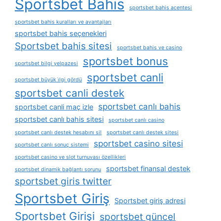
Sportsbet Bahis
sportsbet bahis acentesi
sportsbet bahis kuralları ve avantajları
sportsbet bahis seçenekleri
Sportsbet bahis sitesi
sportsbet bahis ve casino
sportsbet bonus
sportsbet bilgi yelpazesi
sportsbet canli
sportsbet büyük i̇lgi gördü
sportsbet canli destek
sportsbet canlı bahis
sportsbet canli maç izle
sportsbet canlı bahis sitesi
sportsbet canlı casino
sportsbet canlı destek hesabını sil
sportsbet canlı destek sitesi
sportsbet casino sitesi
sportsbet canlı sonuç sistemi
sportsbet casino ve slot turnuvası özellikleri
sportsbet finansal destek
sportsbet dinamik bağlantı sorunu
sportsbet giris twitter
Sportsbet Giriş
Sportsbet giriş adresi
Sportsbet Girişi
sportsbet güncel