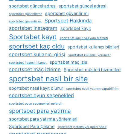
sportsbet güncel adres
sportsbet güncel adresi
sportsbet güvenilir mi
sportsbet güncelleme
Sportsbet Hakkında
sportsbet güvenlir mi
sportsbet instagram
sportsbet kayit
Sportsbet kayıt
sportsbet kayıt başvuru hizmeti
sportsbet kaç oldu
sportsbet kullanıcı bilgileri
sportsbet kullanıcı girişi
sportsbet kullanıcı yorumlar
sportsbet maç izle
sportsbet lisanslı hizmet
sportsbet maç izleme
Sportsbet müşteri hizmetleri
sportsbet nasil bir site
sportsbet nasıl kayıt olunur
sportsbet nasıl yatırım yapabilirim
sportsbet oyun seçenekleri
sportsbet oyun seçenekleri nelerdir
sportsbet para yatirma
sportsbet para yatırma yöntemleri
Sportsbet Para Çekme
sportsbet potansiyel geliri nedir