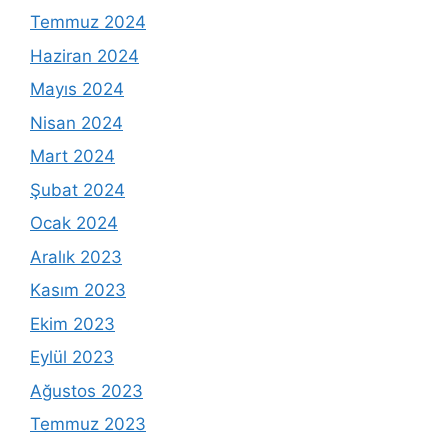
Temmuz 2024
Haziran 2024
Mayıs 2024
Nisan 2024
Mart 2024
Şubat 2024
Ocak 2024
Aralık 2023
Kasım 2023
Ekim 2023
Eylül 2023
Ağustos 2023
Temmuz 2023