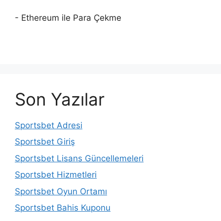
- Ethereum ile Para Çekme
Son Yazılar
Sportsbet Adresi
Sportsbet Giriş
Sportsbet Lisans Güncellemeleri
Sportsbet Hizmetleri
Sportsbet Oyun Ortamı
Sportsbet Bahis Kuponu