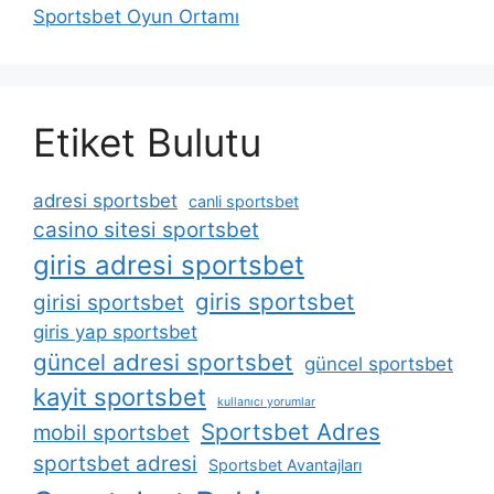
Sportsbet Oyun Ortamı
Etiket Bulutu
adresi sportsbet
canli sportsbet
casino sitesi sportsbet
giris adresi sportsbet
giris sportsbet
girisi sportsbet
giris yap sportsbet
güncel adresi sportsbet
güncel sportsbet
kayit sportsbet
kullanıcı yorumlar
Sportsbet Adres
mobil sportsbet
sportsbet adresi
Sportsbet Avantajları