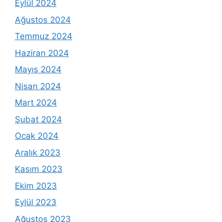
Eylül 2024
Ağustos 2024
Temmuz 2024
Haziran 2024
Mayıs 2024
Nisan 2024
Mart 2024
Şubat 2024
Ocak 2024
Aralık 2023
Kasım 2023
Ekim 2023
Eylül 2023
Ağustos 2023