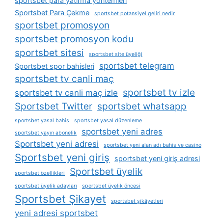
sportsbet para yatırma yöntemleri
Sportsbet Para Çekme
sportsbet potansiyel geliri nedir
sportsbet promosyon
sportsbet promosyon kodu
sportsbet sitesi
sportsbet site üyeliği
sportsbet telegram
Sportsbet spor bahisleri
sportsbet tv canli maç
sportsbet tv izle
sportsbet tv canli maç izle
Sportsbet Twitter
sportsbet whatsapp
sportsbet yasal bahis
sportsbet yasal düzenleme
sportsbet yeni adres
sportsbet yayın abonelik
Sportsbet yeni adresi
sportsbet yeni alan adı bahis ve casino
Sportsbet yeni giriş
sportsbet yeni giriş adresi
Sportsbet üyelik
sportsbet özellikleri
sportsbet üyelik adayları
sportsbet üyelik öncesi
Sportsbet Şikayet
sportsbet şikâyetleri
yeni adresi sportsbet