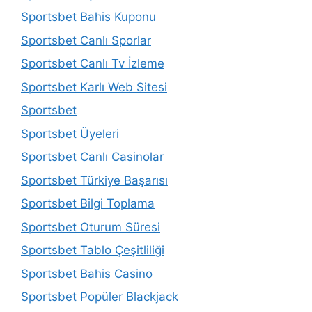
Sportsbet Bahis Kuponu
Sportsbet Canlı Sporlar
Sportsbet Canlı Tv İzleme
Sportsbet Karlı Web Sitesi
Sportsbet
Sportsbet Üyeleri
Sportsbet Canlı Casinolar
Sportsbet Türkiye Başarısı
Sportsbet Bilgi Toplama
Sportsbet Oturum Süresi
Sportsbet Tablo Çeşitliliği
Sportsbet Bahis Casino
Sportsbet Popüler Blackjack