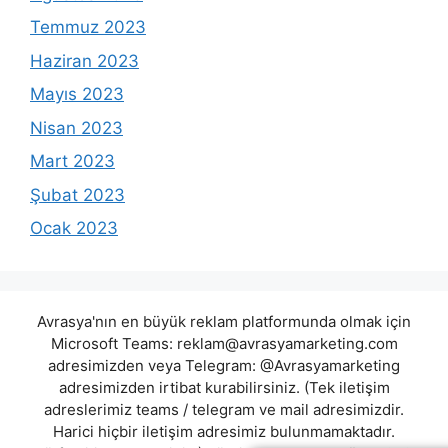
Temmuz 2023
Haziran 2023
Mayıs 2023
Nisan 2023
Mart 2023
Şubat 2023
Ocak 2023
Avrasya'nın en büyük reklam platformunda olmak için
Microsoft Teams:
reklam@avrasyamarketing.com
adresimizden veya Telegram: @Avrasyamarketing
adresimizden irtibat kurabilirsiniz. (Tek iletişim
adreslerimiz teams / telegram ve mail adresimizdir.
Harici hiçbir iletişim adresimiz bulunmamaktadır.