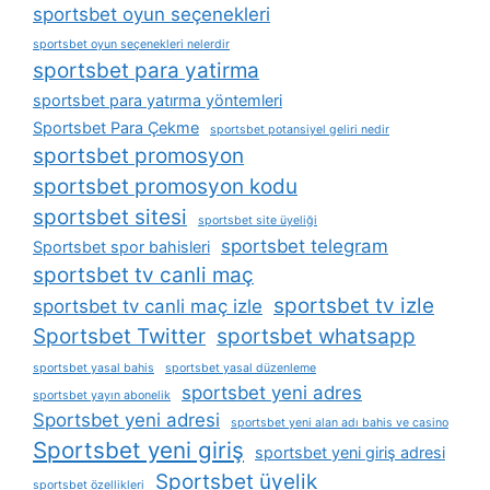
sportsbet oyun seçenekleri
sportsbet oyun seçenekleri nelerdir
sportsbet para yatirma
sportsbet para yatırma yöntemleri
Sportsbet Para Çekme
sportsbet potansiyel geliri nedir
sportsbet promosyon
sportsbet promosyon kodu
sportsbet sitesi
sportsbet site üyeliği
sportsbet telegram
Sportsbet spor bahisleri
sportsbet tv canli maç
sportsbet tv izle
sportsbet tv canli maç izle
Sportsbet Twitter
sportsbet whatsapp
sportsbet yasal bahis
sportsbet yasal düzenleme
sportsbet yeni adres
sportsbet yayın abonelik
Sportsbet yeni adresi
sportsbet yeni alan adı bahis ve casino
Sportsbet yeni giriş
sportsbet yeni giriş adresi
Sportsbet üyelik
sportsbet özellikleri