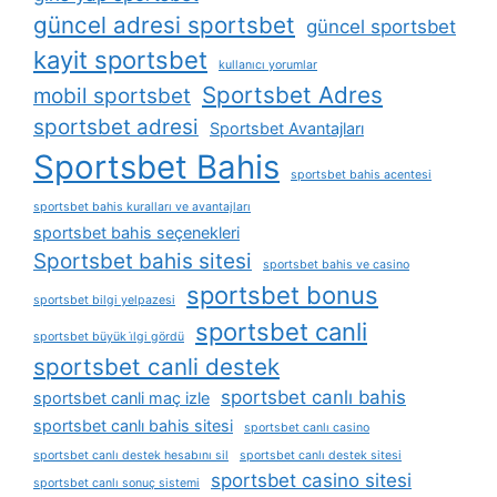
güncel adresi sportsbet
güncel sportsbet
kayit sportsbet
kullanıcı yorumlar
Sportsbet Adres
mobil sportsbet
sportsbet adresi
Sportsbet Avantajları
Sportsbet Bahis
sportsbet bahis acentesi
sportsbet bahis kuralları ve avantajları
sportsbet bahis seçenekleri
Sportsbet bahis sitesi
sportsbet bahis ve casino
sportsbet bonus
sportsbet bilgi yelpazesi
sportsbet canli
sportsbet büyük i̇lgi gördü
sportsbet canli destek
sportsbet canlı bahis
sportsbet canli maç izle
sportsbet canlı bahis sitesi
sportsbet canlı casino
sportsbet canlı destek hesabını sil
sportsbet canlı destek sitesi
sportsbet casino sitesi
sportsbet canlı sonuç sistemi