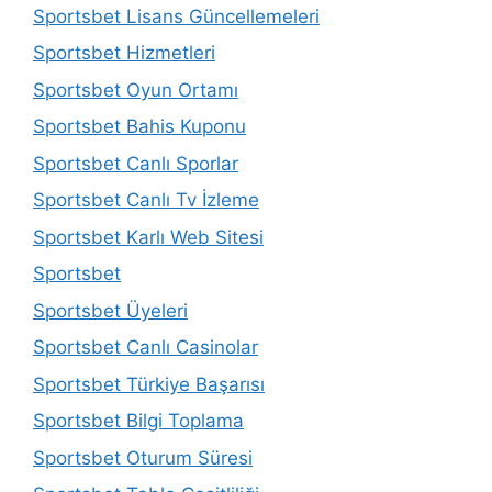
Sportsbet Lisans Güncellemeleri
Sportsbet Hizmetleri
Sportsbet Oyun Ortamı
Sportsbet Bahis Kuponu
Sportsbet Canlı Sporlar
Sportsbet Canlı Tv İzleme
Sportsbet Karlı Web Sitesi
Sportsbet
Sportsbet Üyeleri
Sportsbet Canlı Casinolar
Sportsbet Türkiye Başarısı
Sportsbet Bilgi Toplama
Sportsbet Oturum Süresi