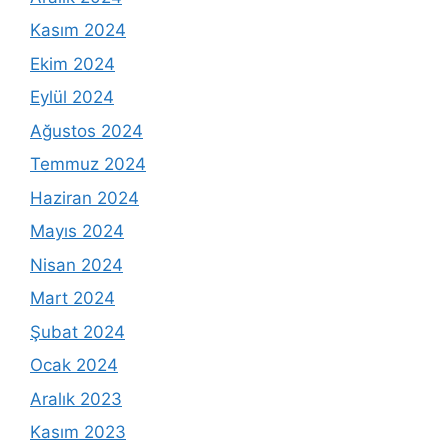
Kasım 2024
Ekim 2024
Eylül 2024
Ağustos 2024
Temmuz 2024
Haziran 2024
Mayıs 2024
Nisan 2024
Mart 2024
Şubat 2024
Ocak 2024
Aralık 2023
Kasım 2023