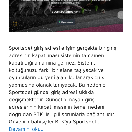
Sportsbet giriş adresi erişim gerçekte bir giriş
adresinin kapatılması sistemin tamamen
kapatıldığı anlamına gelmez. Sistem,
koltuğunuzu farklı bir alana taşıyacak ve
oyuncuların bu yeni alanı kullanarak giriş
yapmasına olanak tanıyacak. Bu nedenle
Sportsbet güncel giriş adresi sıklıkla
değişmektedir. Güncel olmayan giriş
adreslerinin kapatılmasının temel nedeni
doğrudan BTK ile ilgili sorunlarla bağlantılıdır.
Güvenilir bahisçiler BTK’ya Sportsbet …
Devamını oku…