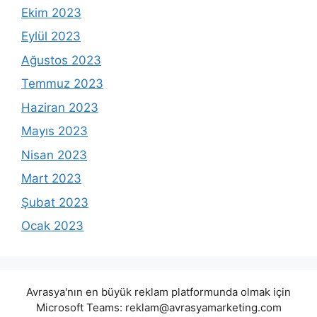
Ekim 2023
Eylül 2023
Ağustos 2023
Temmuz 2023
Haziran 2023
Mayıs 2023
Nisan 2023
Mart 2023
Şubat 2023
Ocak 2023
Avrasya'nın en büyük reklam platformunda olmak için
Microsoft Teams:
reklam@avrasyamarketing.com