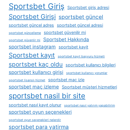
Sportsbet Giriş
Sportsbet giriş adresi
Sportsbet Girişi
sportsbet güncel
sportsbet güncel adres
sportsbet güncel adresi
sportsbet güvenilir mi
sportsbet güncelleme
Sportsbet Hakkında
sportsbet güvenlir mi
sportsbet instagram
sportsbet kayit
Sportsbet kayıt
sportsbet kayıt başvuru hizmeti
sportsbet kaç oldu
sportsbet kullanıcı bilgileri
sportsbet kullanıcı girişi
sportsbet kullanıcı yorumlar
sportsbet maç izle
sportsbet lisanslı hizmet
sportsbet maç izleme
Sportsbet müşteri hizmetleri
sportsbet nasil bir site
sportsbet nasıl kayıt olunur
sportsbet nasıl yatırım yapabilirim
sportsbet oyun seçenekleri
sportsbet oyun seçenekleri nelerdir
sportsbet para yatirma