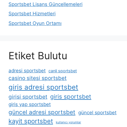
Sportsbet Lisans Güncellemeleri
Sportsbet Hizmetleri
Sportsbet Oyun Ortamı
Etiket Bulutu
adresi sportsbet
canli sportsbet
casino sitesi sportsbet
giris adresi sportsbet
giris sportsbet
girisi sportsbet
giris yap sportsbet
güncel adresi sportsbet
güncel sportsbet
kayit sportsbet
kullanıcı yorumlar