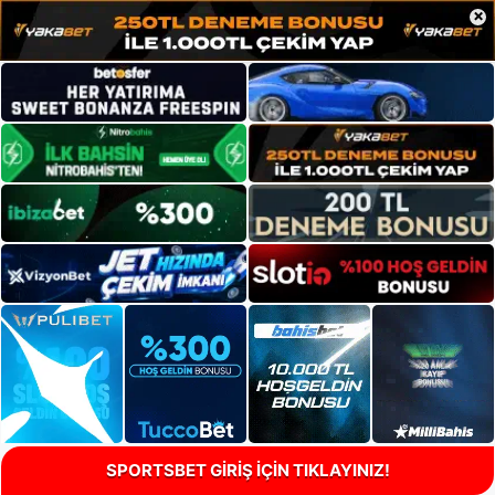
×
SPORTSBET GİRİŞ İÇİN TIKLAYINIZ!