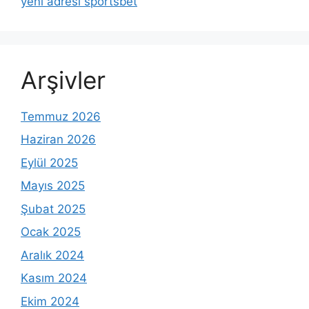
yeni adresi sportsbet
Arşivler
Temmuz 2026
Haziran 2026
Eylül 2025
Mayıs 2025
Şubat 2025
Ocak 2025
Aralık 2024
Kasım 2024
Ekim 2024