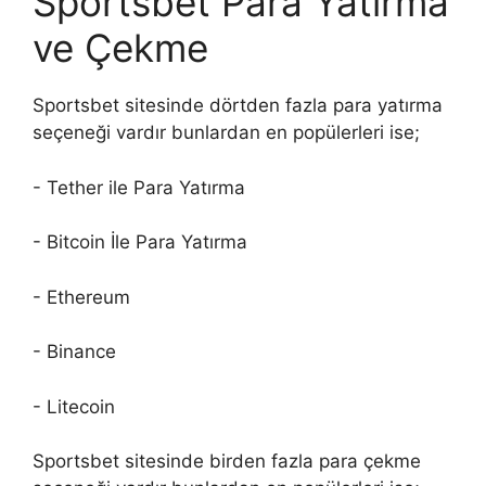
Sportsbet Para Yatırma
ve Çekme
Sportsbet sitesinde dörtden fazla para yatırma
seçeneği vardır bunlardan en popülerleri ise;
- Tether ile Para Yatırma
- Bitcoin İle Para Yatırma
- Ethereum
- Binance
- Litecoin
Sportsbet sitesinde birden fazla para çekme