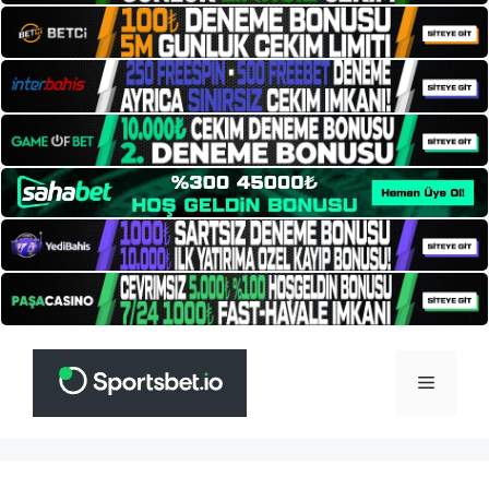
İçeriğe
atla
Menü