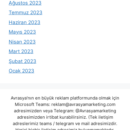
Ağustos 2023
Temmuz 2023
Haziran 2023
Mayıs 2023
Nisan 2023
Mart 2023
Şubat 2023
Ocak 2023
Avrasya'nın en büyük reklam platformunda olmak için
Microsoft Teams:
reklam@avrasyamarketing.com
adresimizden veya Telegram: @Avrasyamarketing
adresimizden irtibat kurabilirsiniz. (Tek iletişim
adreslerimiz teams / telegram ve mail adresimizdir.
Harici hiçbir iletişim adresimiz bulunmamaktadır.