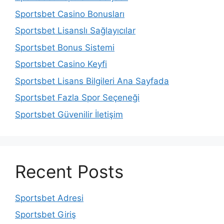
Sportsbet Casino Bonusları
Sportsbet Lisanslı Sağlayıcılar
Sportsbet Bonus Sistemi
Sportsbet Casino Keyfi
Sportsbet Lisans Bilgileri Ana Sayfada
Sportsbet Fazla Spor Seçeneği
Sportsbet Güvenilir İletişim
Recent Posts
Sportsbet Adresi
Sportsbet Giriş