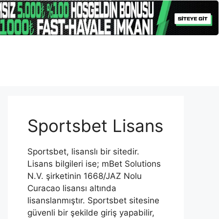
Sportsbet Lisans
Sportsbet, lisanslı bir sitedir.
Lisans bilgileri ise; mBet Solutions
N.V. şirketinin 1668/JAZ Nolu
Curacao lisansı altında
lisanslanmıştır. Sportsbet sitesine
güvenli bir şekilde giriş yapabilir,