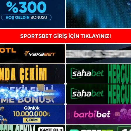
SPORTSBET GİRİŞ İÇİN TIKLAYINIZ!