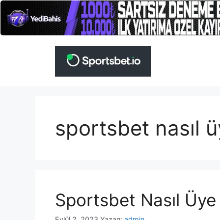
İçeriğe
atla
sportsbet nasıl ü
Sportsbet Nasıl Üye
Eylül 2, 2023
Yazarı:
admin