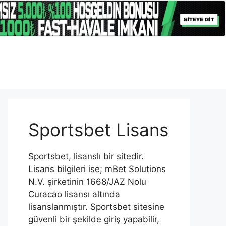
Sportsbet Lisans
Sportsbet, lisanslı bir sitedir.
Lisans bilgileri ise; mBet Solutions
N.V. şirketinin 1668/JAZ Nolu
Curacao lisansı altında
lisanslanmıştır. Sportsbet sitesine
güvenli bir şekilde giriş yapabilir,