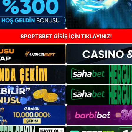
SPORTSBET GİRİŞ İÇİN TIKLAYINIZ!