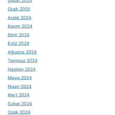
Şubat 2025
Ocak 2025
Aralık 2024
Kasım 2024
Ekim 2024
Eylül 2024
Ağustos 2024
Temmuz 2024
Haziran 2024
Mayıs 2024
Nisan 2024
Mart 2024
Şubat 2024
Ocak 2024