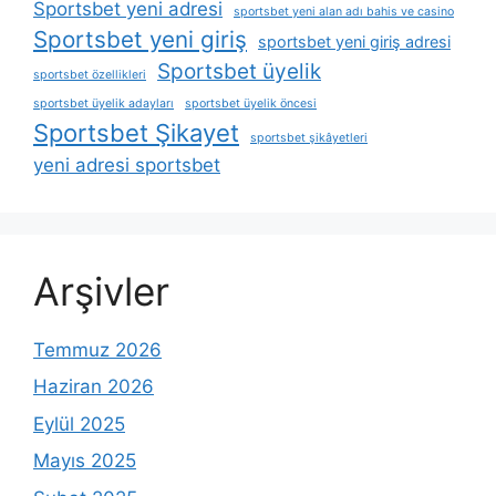
Sportsbet yeni adresi
sportsbet yeni alan adı bahis ve casino
Sportsbet yeni giriş
sportsbet yeni giriş adresi
Sportsbet üyelik
sportsbet özellikleri
sportsbet üyelik adayları
sportsbet üyelik öncesi
Sportsbet Şikayet
sportsbet şikâyetleri
yeni adresi sportsbet
Arşivler
Temmuz 2026
Haziran 2026
Eylül 2025
Mayıs 2025