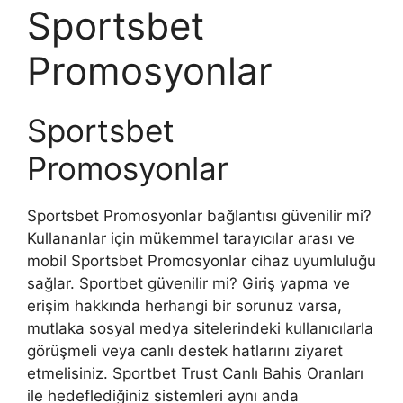
Sportsbet
Promosyonlar
Sportsbet
Promosyonlar
Sportsbet Promosyonlar bağlantısı güvenilir mi?
Kullananlar için mükemmel tarayıcılar arası ve
mobil Sportsbet Promosyonlar cihaz uyumluluğu
sağlar. Sportbet güvenilir mi? Giriş yapma ve
erişim hakkında herhangi bir sorunuz varsa,
mutlaka sosyal medya sitelerindeki kullanıcılarla
görüşmeli veya canlı destek hatlarını ziyaret
etmelisiniz. Sportbet Trust Canlı Bahis Oranları
ile hedeflediğiniz sistemleri aynı anda