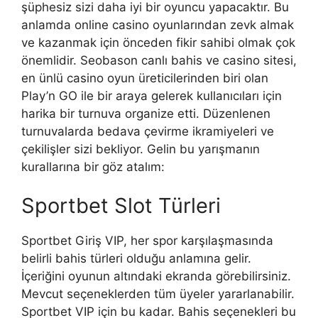
şüphesiz sizi daha iyi bir oyuncu yapacaktır. Bu
anlamda online casino oyunlarından zevk almak
ve kazanmak için önceden fikir sahibi olmak çok
önemlidir. Seobason canlı bahis ve casino sitesi,
en ünlü casino oyun üreticilerinden biri olan
Play’n GO ile bir araya gelerek kullanıcıları için
harika bir turnuva organize etti. Düzenlenen
turnuvalarda bedava çevirme ikramiyeleri ve
çekilişler sizi bekliyor. Gelin bu yarışmanın
kurallarına bir göz atalım:
Sportbet Slot Türleri
Sportbet Giriş VIP, her spor karşılaşmasında
belirli bahis türleri olduğu anlamına gelir.
İçeriğini oyunun altındaki ekranda görebilirsiniz.
Mevcut seçeneklerden tüm üyeler yararlanabilir.
Sportbet VIP için bu kadar. Bahis seçenekleri bu