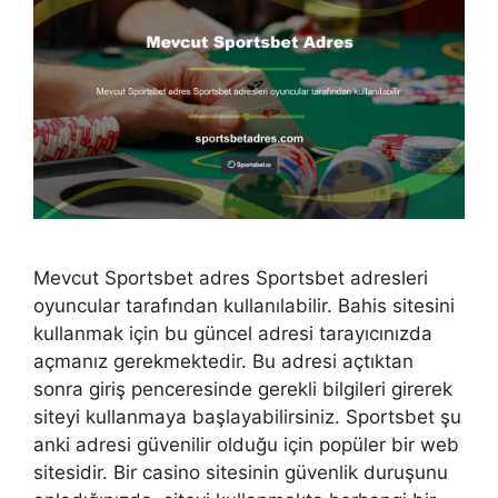
Mevcut Sportsbet adres Sportsbet adresleri
oyuncular tarafından kullanılabilir. Bahis sitesini
kullanmak için bu güncel adresi tarayıcınızda
açmanız gerekmektedir. Bu adresi açtıktan
sonra giriş penceresinde gerekli bilgileri girerek
siteyi kullanmaya başlayabilirsiniz. Sportsbet şu
anki adresi güvenilir olduğu için popüler bir web
sitesidir. Bir casino sitesinin güvenlik duruşunu