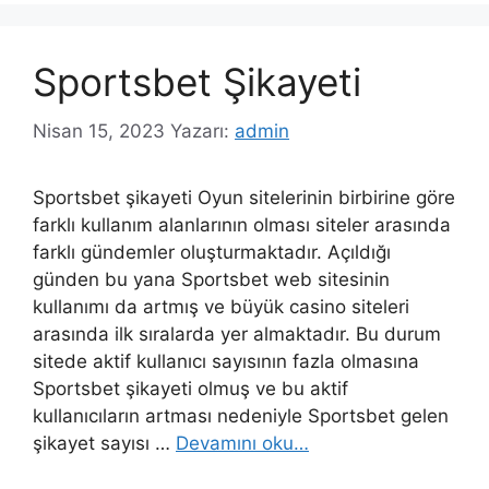
Sportsbet Şikayeti
Nisan 15, 2023
Yazarı:
admin
Sportsbet şikayeti Oyun sitelerinin birbirine göre
farklı kullanım alanlarının olması siteler arasında
farklı gündemler oluşturmaktadır. Açıldığı
günden bu yana Sportsbet web sitesinin
kullanımı da artmış ve büyük casino siteleri
arasında ilk sıralarda yer almaktadır. Bu durum
sitede aktif kullanıcı sayısının fazla olmasına
Sportsbet şikayeti olmuş ve bu aktif
kullanıcıların artması nedeniyle Sportsbet gelen
şikayet sayısı …
Devamını oku…