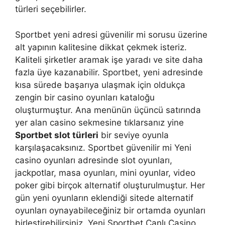
türleri seçebilirler.
Sportbet yeni adresi güvenilir mi sorusu üzerine
alt yapının kalitesine dikkat çekmek isteriz.
Kaliteli şirketler aramak işe yaradı ve site daha
fazla üye kazanabilir. Sportbet, yeni adresinde
kısa sürede başarıya ulaşmak için oldukça
zengin bir casino oyunları kataloğu
oluşturmuştur. Ana menünün üçüncü satırında
yer alan casino sekmesine tıklarsanız yine
Sportbet slot türleri
bir seviye oyunla
karşılaşacaksınız. Sportbet güvenilir mi Yeni
casino oyunları adresinde slot oyunları,
jackpotlar, masa oyunları, mini oyunlar, video
poker gibi birçok alternatif oluşturulmuştur. Her
gün yeni oyunların eklendiği sitede alternatif
oyunları oynayabileceğiniz bir ortamda oyunları
birleştirebilirsiniz. Yeni Sportbet Canlı Casino