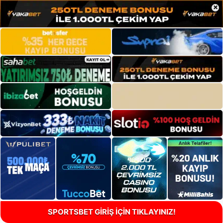
×
SPORTSBET GİRİŞ İÇİN TIKLAYINIZ!